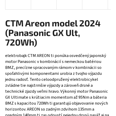
á
j
s
CTM Areon model 2024
ť
(Panasonic GX Ult,
?
720Wh)
elektrobajk CTM AREON ti ponúka osvedčený japonský
HĽADAŤ
motor Panasonic v kombinácií s nemeckou batériou
BMZ, precízne spracovaným rámom v kombinácii so
spoľahlivými komponentami urobia z tvojho výjazdu
jednu radosť.
Tento celoodpružený elektrobicykel
O
zvládne tie najstrmšie výjazdy a zároveň drsné a
d
technické zjazdy veľmi hravo. Výkonný motor Panasonic
p
GX Ultimate s krútiacim momentom až 95Nm a báteria
o
BMZ s kapacitou 720Wh ti garantujú objavovanie nových
r
horizontov. AREON so zadným zdvihom 135mm a
ú
predným 140mm ti zas odpustí nejednu drsnú pasáž aj na