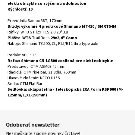
elektrobicykle so zvýšenou odolnosťou
Rýchlostí: 10
Prevodník: Samox 38T, 170mm
Brzdy: výkonné 4 piestikové Shimano MT420 / SMRT54M
Ráfiky: WTB ST i29 TCS 2.0 29" 32H
Plášte
:
WTB
Trail Boss
29x2,4" Comp
Náboje: Shimano TC500, CL, F15/R12 thru type axle
Pedále: VPE 537
Reťaz: Shimano CN-LG500 zosílená pre elekteobicykle
Predstavec: CTM ASM03 45 mm
Riadidlá: CTM rise bar, 31,8dia, 760mm
Hlavové zloženie: NECO H156
Sedlo: CTM Flat Bar
Sedlovka: sklápateľná - teleskopická EXA Form KSP900 (M-
125mm/L,XL-150mm)
Z
á
Odoberať newsletter
p
Nezmeškajte žiadne novinky či zľavy!