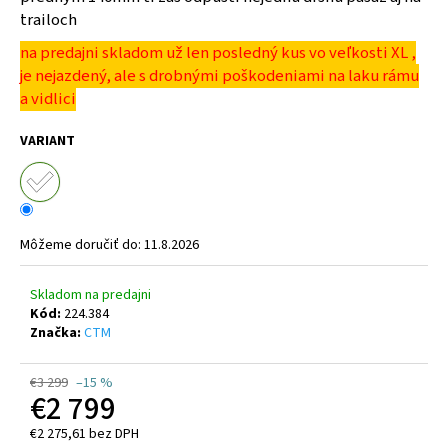
č
trailoch
a
m
na predajni skladom už len posledný kus vo veľkosti XL ,
e
je nejazdený, ale s drobnými poškodeniami na laku rámu
a vidlici
TUNING
VARIANT
PEARTUNE
MSO
3.0
NORMAL
AVINOX
DJI
Môžeme doručiť do:
11.8.2026
M2,M2S
€309
Skladom na predajni
Kód:
224.384
Značka:
CTM
€3 299
–15 %
€2 799
€2 275,61 bez DPH