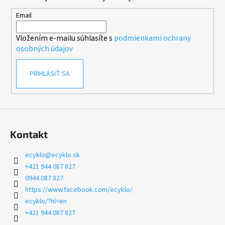
ä
t
Email
i
Vložením e-mailu súhlasíte s
podmienkami ochrany
e
osobných údajov
PRIHLÁSIŤ SA
Kontakt
ecyklo
@
ecyklo.sk
+421 944 087 827
0944 087 827
https://www.facebook.com/ecyklo/
ecyklo/?hl=en
+421 944 087 827