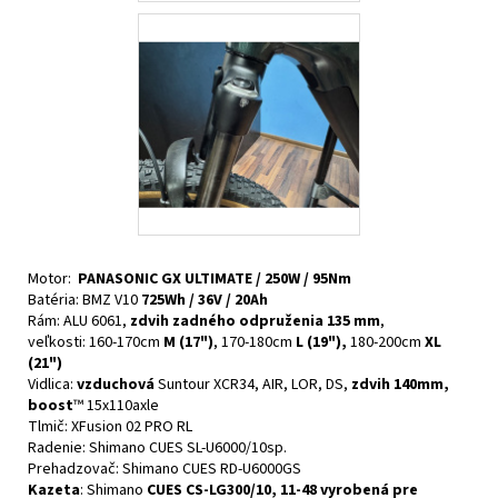
Motor:
PANASONIC GX ULTIMATE / 250W / 95Nm
Batéria: BMZ V10
725Wh / 36V / 20Ah
Rám: ALU 6061,
zdvih zadného odpruženia 135 mm
,
veľkosti: 160-170cm
M (17")
, 170-180cm
L (19"),
180-200cm
XL
(21")
Vidlica:
vzduchová
Suntour XCR34, AIR, LOR, DS,
zdvih 140mm,
boost
™ 15x110axle
Tlmič: XFusion 02 PRO RL
Radenie: Shimano CUES SL-U6000/10sp.
Prehadzovač: Shimano CUES RD-U6000GS
Kazeta
: Shimano
CUES CS-LG300/10, 11-48
vyrobená pre