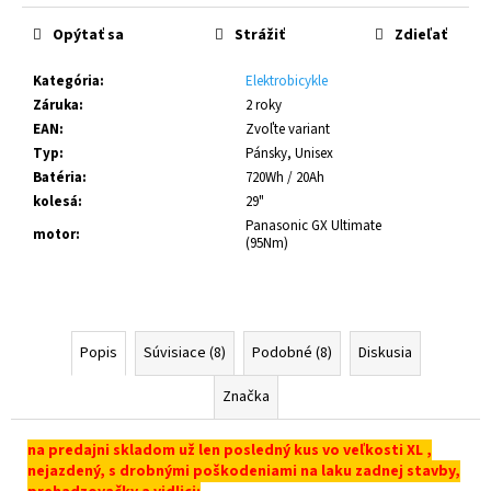
Jednotková
cena:
Opýtať sa
Strážiť
Zdieľať
Kategória
:
Elektrobicykle
Záruka
:
2 roky
EAN
:
Zvoľte variant
Typ
:
Pánsky, Unisex
Batéria
:
720Wh / 20Ah
kolesá
:
29"
Panasonic GX Ultimate
motor
:
(95Nm)
Popis
Súvisiace (8)
Podobné (8)
Diskusia
Značka
na predajni skladom už len posledný kus vo veľkosti XL ,
nejazdený, s drobnými poškodeniami na laku zadnej stavby,