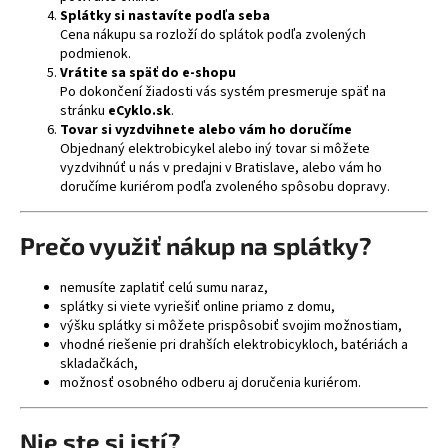
Splátky si nastavíte podľa seba
Cena nákupu sa rozloží do splátok podľa zvolených
podmienok.
Vrátite sa späť do e-shopu
Po dokončení žiadosti vás systém presmeruje späť na
stránku
eCyklo.sk
.
Tovar si vyzdvihnete alebo vám ho doručíme
Objednaný elektrobicykel alebo iný tovar si môžete
vyzdvihnúť u nás v predajni v Bratislave, alebo vám ho
doručíme kuriérom podľa zvoleného spôsobu dopravy.
Prečo využiť nákup na splátky?
nemusíte zaplatiť celú sumu naraz,
splátky si viete vyriešiť online priamo z domu,
výšku splátky si môžete prispôsobiť svojim možnostiam,
vhodné riešenie pri drahších elektrobicykloch, batériách a
skladačkách,
možnosť osobného odberu aj doručenia kuriérom.
Nie ste si istí?