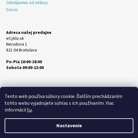
Odstúpenie od zmluvy
Servis
Adresa našej predajne
eCyklo.sk
Nerudova 1
821 04 Bratislava
Po-Pia 10:00-18:00
Sobota 09:00-13:00
Tento web používa súbory cookie. Ďalším prechádzaním
tohto webu vyjadrujete súhlas s ich používaním. Viac
informácií
tu
.
Vytvoril Shoptet
Copyright 2026
eCyklo.sk
. Všetky práva vyhradené.
Upraviť
Nastavenie
nastavenie cookies