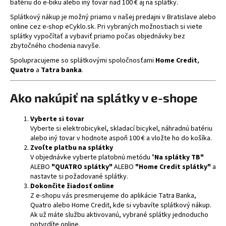
č
batériu do e-biku alebo iný tovar nad 100 € aj na splátky.
a
Splátkový nákup je možný priamo v našej predajni v Bratislave alebo
m
online cez e-shop eCyklo.sk. Pri vybraných možnostiach si viete
e
splátky vypočítať a vybaviť priamo počas objednávky bez
zbytočného chodenia navyše.
Spolupracujeme so splátkovými spoločnosťami
Home Credit
,
CRUSSIS
Quatro
a
Tatra banka
.
ONE-
LARGO
9.11-
Ako nakúpiť na splátky v e-shope
(894
WH)
MODEL
Vyberte si tovar
2026
Vyberte si elektrobicykel, skladací bicykel, náhradnú batériu
€2
alebo iný tovar v hodnote aspoň 100 € a vložte ho do košíka.
449
Zvoľte platbu na splátky
Pôvodne:
V objednávke vyberte platobnú metódu "
Na splátky TB"
€2
ALEBO
"QUATRO splátky"
ALEBO
"Home Credit splátky"
a
679
nastavte si požadované splátky.
Dokončite žiadosť online
Z e-shopu vás presmerujeme do aplikácie Tatra Banka,
Quatro alebo Home Credit, kde si vybavíte splátkový nákup.
Ak už máte službu aktivovanú, vybrané splátky jednoducho
potvrdíte online.