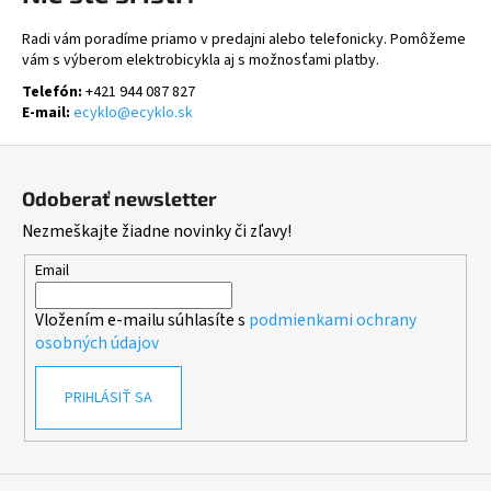
Radi vám poradíme priamo v predajni alebo telefonicky. Pomôžeme
vám s výberom elektrobicykla aj s možnosťami platby.
Telefón:
+421 944 087 827
E-mail:
ecyklo@ecyklo.sk
Z
á
Odoberať newsletter
p
Nezmeškajte žiadne novinky či zľavy!
ä
t
Email
i
Vložením e-mailu súhlasíte s
podmienkami ochrany
e
osobných údajov
PRIHLÁSIŤ SA