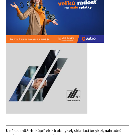
á
j
s
ť
?
HĽADAŤ
O
d
p
o
r
ú
U nás si môžete kúpiť elektrobicykel, skladací bicykel, náhradnú