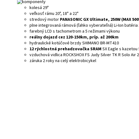
kolesá 29"
veľkosť
rámu
20", 18" a 22"
stredový
motor
PANASONIC GX Ultimate, 250W (MAX 500
plne integrovaná
rámová (ľahko vyberateľná) Li-Ion batéria
farebný LCD
s tachometrom a 5 režimami výkonu
reálny dojazd cez 120-150km, príp. až 200km
hydraulické
kotúčové
brzdy
SHIMANO BR-MT410
12 rýchlostná prehadzovačka
SRAM
SX Eagle s kazetou
vzduchová vidlica ROCKSHOX FS Judy Silver TK R Solo Air 2
záruka 2 roky na celý elektrobicykel