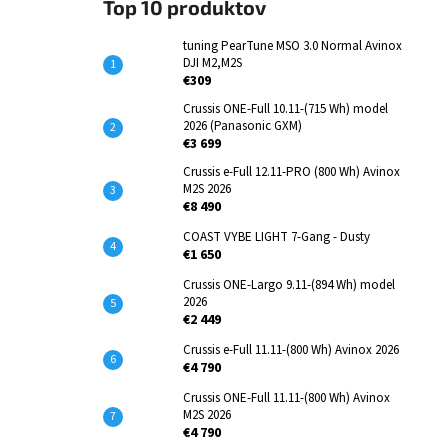
Top 10 produktov
tuning PearTune MSO 3.0 Normal Avinox
DJI M2,M2S
€309
Crussis ONE-Full 10.11-(715 Wh) model
2026 (Panasonic GXM)
€3 699
Crussis e-Full 12.11-PRO (800 Wh) Avinox
M2S 2026
€8 490
COAST VYBE LIGHT 7-Gang - Dusty
€1 650
Crussis ONE-Largo 9.11-(894 Wh) model
2026
€2 449
Crussis e-Full 11.11-(800 Wh) Avinox 2026
€4 790
Crussis ONE-Full 11.11-(800 Wh) Avinox
M2S 2026
€4 790