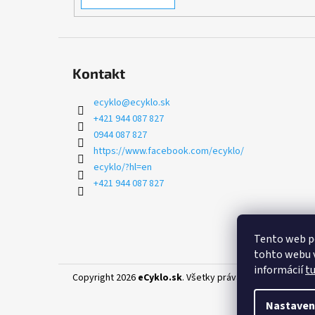
Kontakt
ecyklo
@
ecyklo.sk
+421 944 087 827
0944 087 827
https://www.facebook.com/ecyklo/
ecyklo/?hl=en
+421 944 087 827
Tento web p
tohto webu v
informácií
t
Copyright 2026
eCyklo.sk
. Všetky práva vyhradené.
Uprav
Nastaven