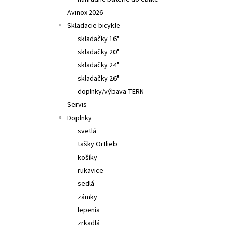
TUNING PEARTUNE MSO 3.0 NORMAL AVINOX
DJI M2,M2S
Avinox 2026
€309
Skladacie bicykle
skladačky 16"
skladačky 20"
skladačky 24"
skladačky 26"
doplnky/výbava TERN
Servis
Doplnky
svetlá
tašky Ortlieb
košíky
rukavice
sedlá
zámky
lepenia
zrkadlá