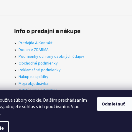
Info o predajni a nákupe
Predajňa & Kontakt
Dodanie ZDARMA
Podmienky ochrany osobných údajov
Obchodné podmienky
Reklamačné podmienky
Nákup na splátky
Moja objednávka
Odstúpenie od zmluvy
Servis
oužíva súbory cookie. Ďalším prechádzaním
Odmietnuť
yjadrujete súhlas s ich používaním. Viac
u
.
iť nastavenie cookies
ie