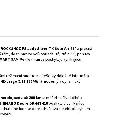
 ROCKSHOX FS Judy Silver TK Solo Air 29"
a presná
ý rám, dostupný vo veľkostiach 18", 20" a 22", ponúka
SMART SAM Performance
poskytujú vynikajúcu
ými režimami budete mať všetky dôležité informácie
NE-Largo 9.11-(894 Wh)
moderný a dynamický
ému dojazdu až 200 km
si môžete užívať dlhé a
 SHIMANO Deore BR-MT410
poskytujú vynikajúcu
zabudnuteľné horské dobrodružstvá s elektrobicyklom
úroveň!