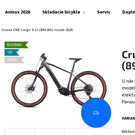
Avinox 2026
Skladacie bicykle
Servis
Dopl
Crussis ONE-Largo 9.11-(894 Wh) model 2026
Čo potrebujete nájsť?
NOVINKA
Cr
TIP
HĽADAŤ
900WH
(8
U nás 
Odporúčame
model 
elekt
Panas
Z
A
VARIA
D
A
Môžeme
R