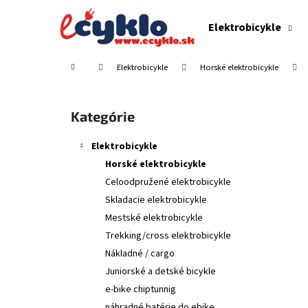
K
Prejsť
na
o
Elektrobicykle
obsah
Späť
Späť
š
do
do
í
Domov
Elektrobicykle
Horské elektrobicykle
obchodu
obchodu
k
B
o
Preskočiť
Kategórie
č
kategórie
n
Elektrobicykle
ý
Horské elektrobicykle
p
Celoodpružené elektrobicykle
a
Skladacie elektrobicykle
n
Mestské elektrobicykle
e
Trekking/cross elektrobicykle
l
Nákladné / cargo
Juniorské a detské bicykle
e-bike chiptunnig
náhradné batérie do ebike