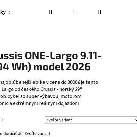
Hľadať
Prihlásenie
Nákupný
nky
Výpredaj
Značky
košík
ussis ONE-Largo 9.11-
94 Wh) model 2026
najoblúbenejší ebike v cene do 3000€ je tento
Largo od českého Crussis - horský 29"
robicykel so super výbavou, motorom
onic a extrémnym reálnym dojazdom
NT
Nasledujúce
 doručiť do:
Zvoľte variant