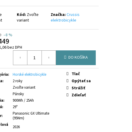
2.11-PRO (800 WH) AVINOX
e
Kód:
Zvoľte
Značka:
Crussis
nt
variant
elektrobicykle
9
–8 %
449
1,06 bez DPH
otková
DO KOŠÍKA
Tlač
ória
:
Horské elektrobicykle
Opýtať sa
ka
:
2 roky
Zvoľte variant
Strážiť
Pánsky
Zdieľať
ia
:
900Wh / 25Ah
sá
:
29"
Panasonic GX Ultimate
r
:
(95Nm)
lová
2026