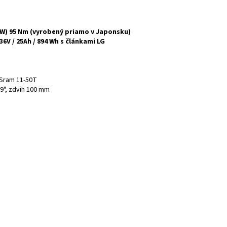
W) 95 Nm (vyrobený priamo v Japonsku)
36V / 25Ah / 894 Wh s článkami LG
 Sram 11-50T
9", zdvih 100 mm