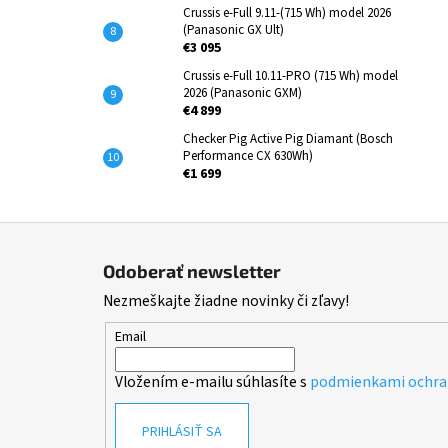
Crussis e-Full 9.11-(715 Wh) model 2026
(Panasonic GX Ult)
€3 095
Crussis e-Full 10.11-PRO (715 Wh) model
2026 (Panasonic GXM)
€4 899
Checker Pig Active Pig Diamant (Bosch
Performance CX 630Wh)
€1 699
Z
á
Odoberať newsletter
p
Nezmeškajte žiadne novinky či zľavy!
ä
t
Email
i
Vložením e-mailu súhlasíte s
podmienkami ochra
e
PRIHLÁSIŤ SA