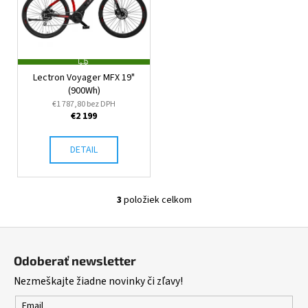
Z
A
Lectron Voyager MFX 19"
D
(900Wh)
A
R
€1 787,80 bez DPH
M
€2 199
O
DETAIL
3
položiek celkom
O
v
Z
l
á
á
Odoberať newsletter
d
p
Nezmeškajte žiadne novinky či zľavy!
a
ä
c
t
Email