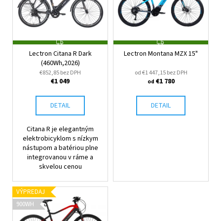
e
č
i
p
a
s
m
r
p
e
o
r
Z
Z
d
A
A
Lectron Citana R Dark
Lectron Montana MZX 15"
o
D
D
u
TUNING
(460Wh,2026)
A
A
d
PEARTUNE
R
R
€852,85 bez DPH
od €1 447,15 bez DPH
k
M
M
MSO
u
€1 049
€1 780
od
O
O
3.0
t
k
NORMAL
o
AVINOX
t
DETAIL
DETAIL
DJI
v
o
M2,M2S
Citana R je elegantným
v
€309
elektrobicyklom s nízkym
nástupom a batériou plne
integrovanou v ráme a
skvelou cenou
VÝPREDAJ
900WH