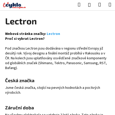
K
Prejsť
Hľadať
Nákup
M
Prihlásenie
na
o
obsah
Späť
Späť
košík
š
Lectron
í
Č
k
o
Webová stránka značky:
Lectron
Proč si vybrat Lectron?
p
o
Pod značkou Lectron jsou dodávána v regionu střední Evropy již
desátý rok. Vývoj designu a finální montáž probíhá v Rakousku a v
t
ČR. Na kolech jsou uplatňovány osvědčené značkové komponenty
r
od globálních značek (Shimano, Tektro, Panasonic, Samsung, RST,
e
Bafang).
b
Česká značka
u
j
Jsme česká značka, stojící na pevných hodnotách a poctivých
výrobcích.
e
t
e
Záruční doba
n
Na všechny elektrokola se vztahuje 2 letá záruka. Tato záruka je