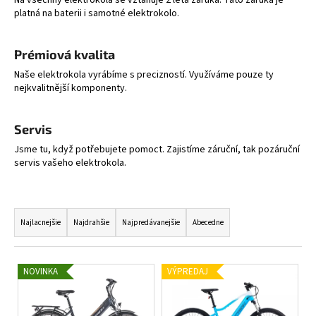
platná na baterii i samotné elektrokolo.
á
j
s
Prémiová kvalita
ť
Naše elektrokola vyrábíme s precizností. Využíváme pouze ty
nejkvalitnější komponenty.
?
Servis
Jsme tu, když potřebujete pomoct. Zajistíme záruční, tak pozáruční
servis vašeho elektrokola.
HĽADAŤ
R
a
O
Najlacnejšie
Najdrahšie
Najpredávanejšie
Abecedne
d
d
p
e
V
o
NOVINKA
VÝPREDAJ
n
ý
r
i
ú
p