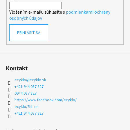
i
i
e
Vložením e-mailu súhlasíte s
podmienkami ochrany
e
p
osobných údajov
r
v
PRIHLÁSIŤ SA
k
y
v
ý
p
i
Kontakt
s
u
ecyklo
@
ecyklo.sk
+421 944 087 827
0944 087 827
https://www.facebook.com/ecyklo/
ecyklo/?hl=en
+421 944 087 827