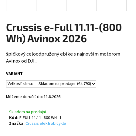
á
j
s
Crussis e-Full 11.11-(800
ť
Wh) Avinox 2026
?
špičkový celoodpružený ebike s najnovším motorom
Avinox od DJI...
HĽADAŤ
VARIANT
O
Môžeme doručiť do:
11.8.2026
d
p
Skladom na predajni
o
Kód:
E-FULL 11.11--800 WH- -L-
r
Značka:
Crussis elektrobicykle
ú