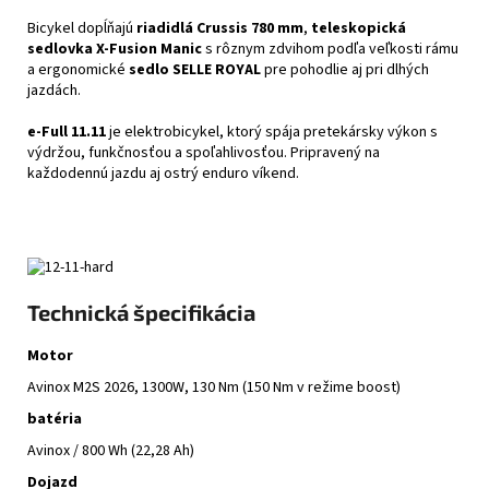
Bicykel dopĺňajú
riadidlá Crussis 780 mm
,
teleskopická
sedlovka X-Fusion Manic
s rôznym zdvihom podľa veľkosti rámu
a ergonomické
sedlo SELLE ROYAL
pre pohodlie aj pri dlhých
jazdách.
e-Full 11.11
je elektrobicykel, ktorý spája pretekársky výkon s
výdržou, funkčnosťou a spoľahlivosťou. Pripravený na
každodennú jazdu aj ostrý enduro víkend.
Technická špecifikácia
Motor
Avinox M2S 2026, 1300W, 130 Nm (150 Nm v režime boost)
batéria
Avinox / 800 Wh (22,28 Ah)
Dojazd