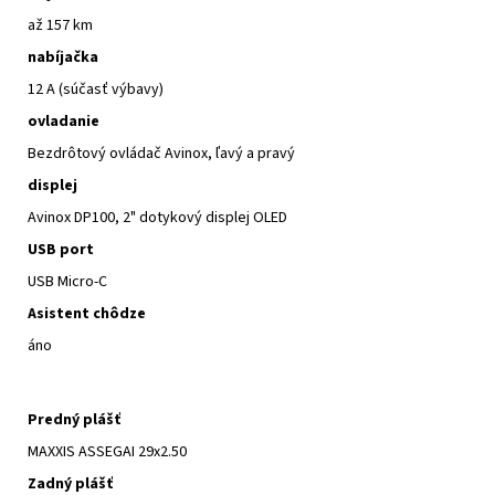
až 157 km
nabíjačka
12 A (súčasť výbavy)
ovladanie
Bezdrôtový ovládač Avinox, ľavý a pravý
displej
Avinox DP100, 2" dotykový displej OLED
USB port
USB Micro-C
Asistent chôdze
áno
Predný plášť
MAXXIS ASSEGAI 29x2.50
Zadný plášť