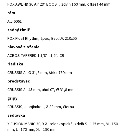
FOX AWL HD 36 Air 29" BOOST, zdvih 160 mm, offset 44 mm
rám
Alu 6061
zadný tlmič
FOX Float Rhythm, 2pos, Evol LV, 210x55
hlavové zloženie
ACROS TAPERED 1 1/8" - 1,5", ICR
riaditka
CRUSSIS AL Ø 31,8 mm, šírka 780 mm
predstavec
CRUSSIS AL 45 mm, uhol 0°, Ø 31,8 mm
gripy
CRUSSIS, s objímkou, Ø 33 mm, čierna
sedlovka
X-FUSION MANIC 30,9 Ø, teleskopická, zdvih S - 125 mm, M - 150
mm, L - 170 mm, XL - 190 mm