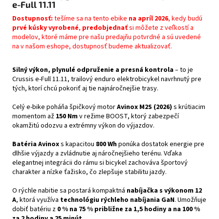
e-Full 11.11
Dostupnosť:
tešíme sa na tento ebike
na apríl 2026
, kedy budú
prvé kúsky vyrobené
,
predobjednať
si môžete z veľkostí a
modelov, ktoré máme pre našu predajňu potvrdné a sú uvedené
na v našom eshope, dostupnosť budeme aktualizovať.
Silný výkon, plynulé odpruženie a presná kontrola
– to je
Crussis e-Full 11.11, trailový enduro elektrobicykel navrhnutý pre
tých, ktorí chcú pokoriť aj tie najnáročnejšie trasy.
Celý e-bike poháňa špičkový motor
Avinox M2S (2026)
s krútiacim
momentom až
150 Nm
v režime BOOST, ktorý zabezpečí
okamžitú odozvu a extrémny výkon do výjazdov.
Batéria Avinox
s kapacitou
800 Wh
ponúka dostatok energie pre
dlhšie výjazdy a zvládnutie aj náročnejšieho terénu. Vďaka
elegantnej integrácii do rámu si bicykel zachováva športový
charakter a nízke ťažisko, čo zlepšuje stabilitu jazdy.
O rýchle nabitie sa postará kompaktná
nabíjačka s výkonom 12
A
, ktorá využíva
technológiu rýchleho nabíjania GaN
. Umožňuje
dobiť batériu z
0 % na 75 % približne za 1,5 hodiny a na 100 %
za 2 hodiny a 25 minút
.