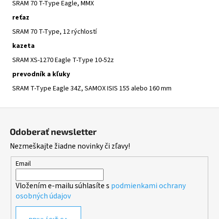
SRAM 70 T-Type Eagle, MMX
reťaz
SRAM 70 T-Type, 12 rýchlostí
kazeta
SRAM XS-1270 Eagle T-Type 10-52z
prevodník a kľuky
SRAM T-Type Eagle 34Z, SAMOX ISIS 155 alebo 160 mm
Z
á
Odoberať newsletter
p
Nezmeškajte žiadne novinky či zľavy!
ä
t
Email
i
Vložením e-mailu súhlasíte s
podmienkami ochrany
e
osobných údajov