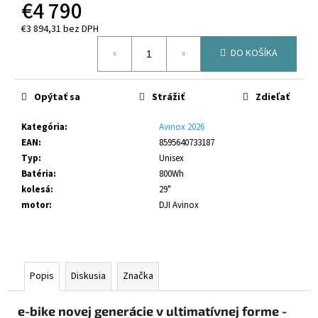
č
€4 790
a
€3 894,31 bez DPH
m
Jednotková
e
DO KOŠÍKA
cena:
CRUSSIS
Opýtať sa
Strážiť
Zdieľať
E-
FULL
10.11-
Kategória
:
Avinox 2026
PRO
EAN
:
8595640733187
(715
Typ
:
Unisex
WH)
MODEL
Batéria
:
800Wh
2026
kolesá
:
29"
(PANASONIC
motor
:
DJI Avinox
GXM)
€4
899
Pôvodne:
€4
Popis
Diskusia
Značka
999
e-bike novej generácie v ultimatívnej forme -