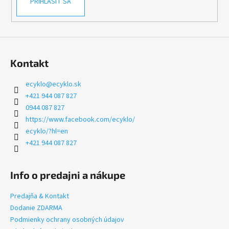
PRIHLÁSIŤ SA
Kontakt
ecyklo
@
ecyklo.sk
+421 944 087 827
0944 087 827
https://www.facebook.com/ecyklo/
ecyklo/?hl=en
+421 944 087 827
Info o predajni a nákupe
Predajňa & Kontakt
Dodanie ZDARMA
Podmienky ochrany osobných údajov