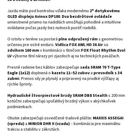
Jazdu máte pod kontrolou vďaka modernému
2" dotykovému
OLED displeju Avinox DP100
.
Dva bezdrôtové ovládače
umiestnené priamo na riadidlách umožňujú pohodlné a intuitívne
ovládanie počas jazdy bez nutnosti pustiť riadidlá.
O istotu v teréne sa postará
plne odpružený rám
s geometriou
určenou pre ostré enduro.
Vidlica FOX AWL HD 36 Air
so
zdvihom 160 mm
v kombinácii s tlmičom
FOX Float Rhythm Evol
LV
výborne tlmí nárazy pri zjazdoch aj na technických pasážach.
Presné radenie bez káblov zabezpečuje
sada SRAM 70 T-Type
Eagle (1x12)
doplnená o
kazetu 11–52 zubov
a
prevodník s 34
zubmi
. Prenos sily je plynulý a pripravený na prudké výšľapy aj
rýchle šprinty.
Hydraulické štvorpiestové brzdy SRAM DB8 Stealth
s 200 mm
kotúčmi zabezpečujú spoľahlivý brzdný výkon v akýchkoľvek
podmienkach.
Obutie zabezpečujú osvedčené trailové plášte:
MAXXIS ASSEGAI
(vpredu)
a
MINION DHR II (vzadu)
– kombinácia pre maximálnu
trakciu a stabilitu v zákrutách.