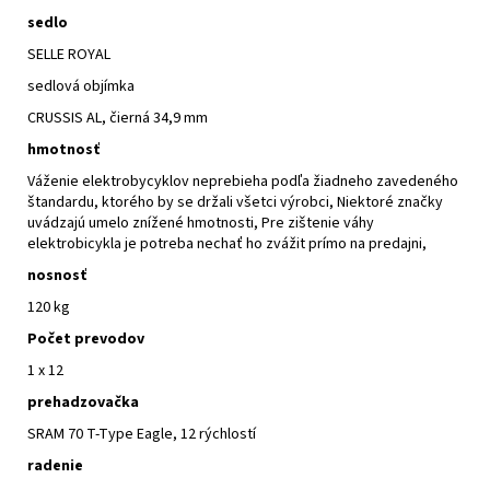
sedlo
SELLE ROYAL
sedlová objímka
CRUSSIS AL, čierná 34,9 mm
hmotnosť
Váženie elektrobycyklov neprebieha podľa žiadneho zavedeného
štandardu, ktorého by se držali všetci výrobci, Niektoré značky
uvádzajú umelo znížené hmotnosti, Pre zištenie váhy
elektrobicykla je potreba nechať ho zvážit prímo na predajni,
nosnosť
120 kg
Počet prevodov
1 x 12
prehadzovačka
SRAM 70 T-Type Eagle, 12 rýchlostí
radenie