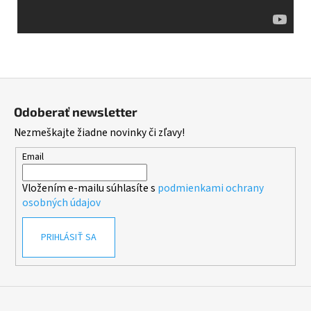
Z
á
Odoberať newsletter
p
Nezmeškajte žiadne novinky či zľavy!
ä
t
Email
i
Vložením e-mailu súhlasíte s
podmienkami ochrany
e
osobných údajov
PRIHLÁSIŤ SA