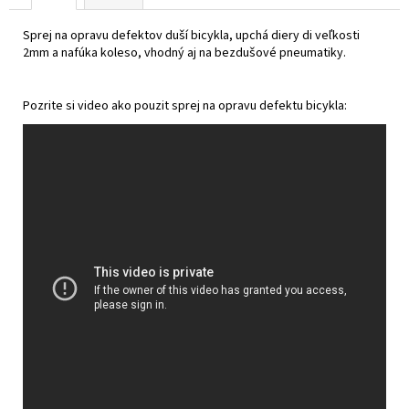
č
a
Sprej na opravu defektov duší bicykla, upchá diery di veľkosti
m
2mm a nafúka koleso, vhodný aj na bezdušové pneumatiky.
e
Pozrite si video ako pouzit sprej na opravu defektu bicykla:
COAST
VYBE
LIGHT
7-
GANG
-
DUSTY
€1
650