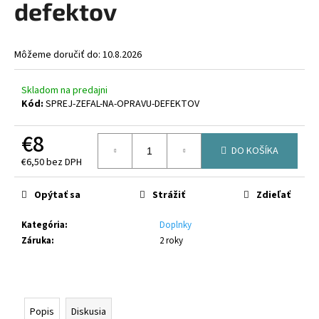
defektov
á
j
s
Môžeme doručiť do:
10.8.2026
ť
?
Skladom na predajni
Kód:
SPREJ-ZEFAL-NA-OPRAVU-DEFEKTOV
€8
DO KOŠÍKA
€6,50 bez DPH
HĽADAŤ
Jednotková
cena:
Opýtať sa
Strážiť
Zdieľať
Kategória
:
Doplnky
O
Záruka
:
2 roky
d
p
o
r
ú
Popis
Diskusia