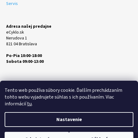
Servis
Adresa našej predajne
eCyklo.sk
Nerudova 1
821 04 Bratislava
Po-Pia 10:00-18:00
Sobota 09:00-13:00
Tento web používa súbory cookie. Ďalším prechádzaním
tohto webu vyjadrujete súhlas s ich používaním. Viac
informácií
tu
.
Vytvoril Shoptet
Copyright 2026
eCyklo.sk
. Všetky práva vyhradené.
Upraviť
Nastavenie
nastavenie cookies