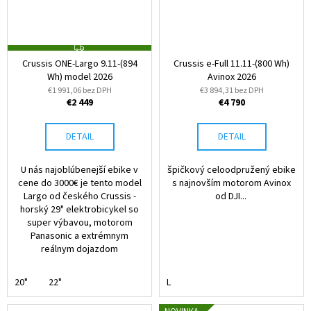
Z
A
Crussis ONE-Largo 9.11-(894
Crussis e-Full 11.11-(800 Wh)
D
Wh) model 2026
Avinox 2026
A
R
€1 991,06 bez DPH
€3 894,31 bez DPH
M
€2 449
€4 790
O
DETAIL
DETAIL
U nás najoblúbenejší ebike v
špičkový celoodpružený ebike
cene do 3000€ je tento model
s najnovším motorom Avinox
Largo od českého Crussis -
od DJI...
horský 29" elektrobicykel so
super výbavou, motorom
Panasonic a extrémnym
reálnym dojazdom
20"
22"
L