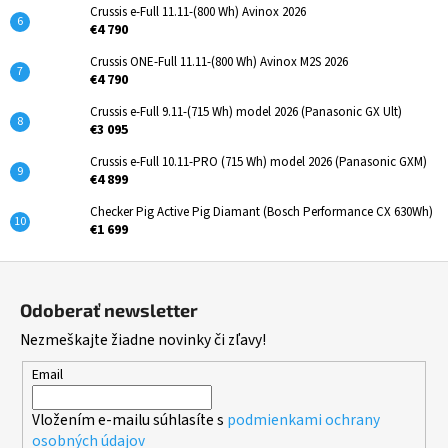
Crussis e-Full 11.11-(800 Wh) Avinox 2026
€4 790
Crussis ONE-Full 11.11-(800 Wh) Avinox M2S 2026
€4 790
Crussis e-Full 9.11-(715 Wh) model 2026 (Panasonic GX Ult)
€3 095
Crussis e-Full 10.11-PRO (715 Wh) model 2026 (Panasonic GXM)
€4 899
Checker Pig Active Pig Diamant (Bosch Performance CX 630Wh)
€1 699
Z
á
Odoberať newsletter
p
Nezmeškajte žiadne novinky či zľavy!
ä
t
Email
i
Vložením e-mailu súhlasíte s
podmienkami ochrany
e
osobných údajov