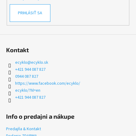
PRIHLÁSIŤ SA
Kontakt
ecyklo
@
ecyklo.sk
+421 944 087 827
0944 087 827
https://www.facebook.com/ecyklo/
ecyklo/?hl=en
+421 944 087 827
Info o predajni a nákupe
Predajňa & Kontakt
Dodanie ZDARMA