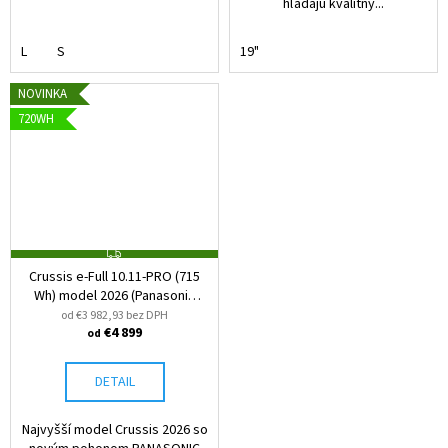
hľadajú kvalitný...
L
S
19"
NOVINKA
720WH
Z
A
Crussis e-Full 10.11-PRO (715
D
Wh) model 2026 (Panasonic
A
R
GXM)
od €3 982,93 bez DPH
M
€4 899
od
O
DETAIL
Najvyšší model Crussis 2026 so