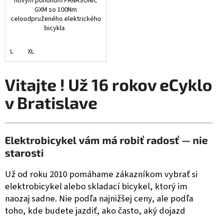
novým pohonom PANASONIC
GXM so 100Nm
celoodpruženého elektrického
bicykla
L
XL
Vitajte ! Už 16 rokov eCyklo
v Bratislave
Elektrobicykel vám má robiť radosť — nie
starosti
Už od roku 2010 pomáhame zákazníkom vybrať si
elektrobicykel alebo skladací bicykel, ktorý im
naozaj sadne. Nie podľa najnižšej ceny, ale podľa
toho, kde budete jazdiť, ako často, aký dojazd