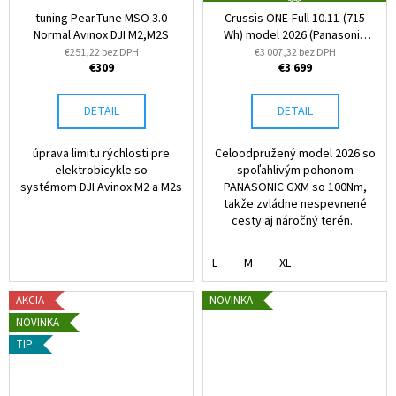
A
tuning PearTune MSO 3.0
Crussis ONE-Full 10.11-(715
D
Normal Avinox DJI M2,M2S
Wh) model 2026 (Panasonic
A
R
GXM)
€251,22 bez DPH
€3 007,32 bez DPH
M
€309
€3 699
O
DETAIL
DETAIL
úprava limitu rýchlosti pre
Celoodpružený model 2026 so
elektrobicykle so
spoľahlivým pohonom
systémom DJI Avinox M2 a M2s
PANASONIC GXM so 100Nm,
takže zvládne nespevnené
cesty aj náročný terén.
L
M
XL
AKCIA
NOVINKA
NOVINKA
TIP