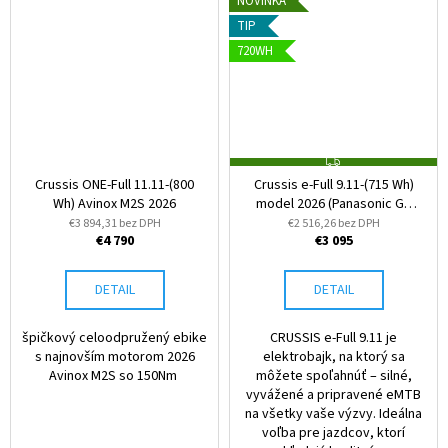
NOVINKA
TIP
720WH
Z
A
Crussis ONE-Full 11.11-(800
Crussis e-Full 9.11-(715 Wh)
D
Wh) Avinox M2S 2026
model 2026 (Panasonic GX
A
R
Ult)
€3 894,31 bez DPH
€2 516,26 bez DPH
M
€4 790
€3 095
O
DETAIL
DETAIL
špičkový celoodpružený ebike
CRUSSIS e-Full 9.11 je
s najnovším motorom 2026
elektrobajk, na ktorý sa
Avinox M2S so 150Nm
môžete spoľahnúť – silné,
vyvážené a pripravené eMTB
na všetky vaše výzvy. Ideálna
voľba pre jazdcov, ktorí