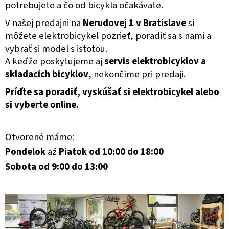
potrebujete a čo od bicykla očakávate.
V našej predajni na
Nerudovej 1 v Bratislave
si
môžete
elektrobicykel pozrieť, poradiť sa s nami a
vybrať si model s istotou.
A keďže poskytujeme aj
servis elektrobicyklov a
skladacích bicyklov
, nekončíme pri predaji.
Príďte sa poradiť, vyskúšať si
elektrobicykel alebo
si vyberte online.
Otvorené máme:
Pondelok
až
Piatok od 10:00 do 18:00
Sobota od 9:00 do 13:00