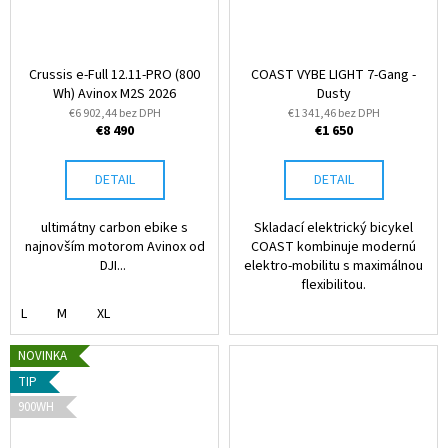
Crussis e-Full 12.11-PRO (800
COAST VYBE LIGHT 7-Gang -
Wh) Avinox M2S 2026
Dusty
€6 902,44 bez DPH
€1 341,46 bez DPH
€8 490
€1 650
DETAIL
DETAIL
ultimátny carbon ebike s
Skladací elektrický bicykel
najnovším motorom Avinox od
COAST kombinuje modernú
DJI...
elektro-mobilitu s maximálnou
flexibilitou.
L
M
XL
NOVINKA
TIP
900WH