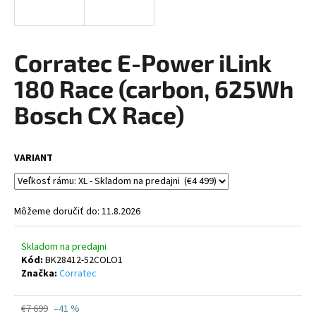
á
j
s
Corratec E-Power iLink
ť
180 Race (carbon, 625Wh
?
Bosch CX Race)
VARIANT
HĽADAŤ
Môžeme doručiť do:
11.8.2026
O
d
Skladom na predajni
p
Kód:
BK28412-52COLO1
o
Značka:
Corratec
r
ú
€7 699
–41 %