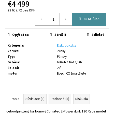
č
€4 499
a
€3 657,72 bez DPH
m
Jednotková
e
DO KOŠÍKA
cena:
CRUSSIS
Opýtať sa
Strážiť
Zdieľať
ONE-
FULL
10.11-
Kategória
:
Elektrobicykle
(715
Záruka
:
2 roky
WH)
Typ
:
Pánsky
MODEL
2026
Batéria
:
630Wh / 16-17,5Ah
(PANASONIC
kolesá
:
29"
GXM)
motor
:
Bosch CX SmartSystem
€3
699
Pôvodne:
€3
999
Popis
Súvisiace (8)
Podobné (8)
Diskusia
celoodpružený karbónovýCorratec E-Power iLink 180 Race
model