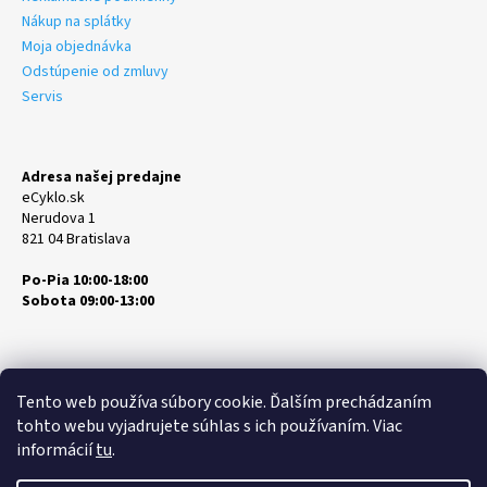
Nákup na splátky
Moja objednávka
Odstúpenie od zmluvy
Servis
Adresa našej predajne
eCyklo.sk
Nerudova 1
821 04 Bratislava
Po-Pia 10:00-18:00
Sobota 09:00-13:00
Tento web používa súbory cookie. Ďalším prechádzaním
tohto webu vyjadrujete súhlas s ich používaním. Viac
informácií
tu
.
Vytvoril Shoptet