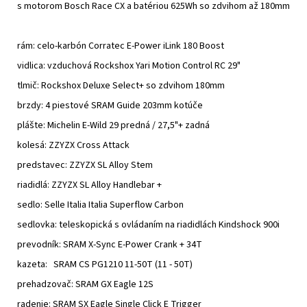
s motorom Bosch Race CX a batériou 625Wh so zdvihom až 180mm
rám:
celo-karbón
Corratec E-Power iLink 180 Boost
vidlica: vzduchová Rockshox
Yari Motion Control RC 29"
tlmič:
Rockshox Deluxe Select+
so zdvihom 180mm
brzdy: 4 piestové SRAM Guide 203mm kotúče
plášte:
Michelin E-Wild 29 predná / 27,5"+ zadná
kolesá: ZZYZX Cross Attack
predstavec: ZZYZX SL Alloy Stem
riadidlá: ZZYZX SL Alloy Handlebar +
sedlo:
Selle Italia Italia Superflow Carbon
sedlovka:
teleskopická
s ovládaním na riadidlách
Kindshock 900i
prevodník: SRAM X-Sync E-Power Crank + 34T
kazeta:
SRAM CS PG1210 11-50T
(11 - 50T)
prehadzovač:
SRAM GX Eagle 12S
radenie: SRAM SX Eagle Single Click E Trigger