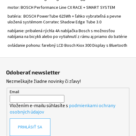
motor:
BOSCH Performance Line CX RACE + SMART SYSTEM
batéria:
BOSCH PowerTube 625Wh + ľahko vybrateľná a pevne
uložená systémom Corratec
Shadow Edge Tube 3.0
nabíjanie: pribalená rýchla 4A nabíjačka Bosch s možnosťou
nabíjania na bicykli alebo po vytiahnutí z rámu aj priamo do batérie
ovládanie pohonu: farebný LCD Bosch
Kiox 300 Display s Bluetooth
Z
á
Odoberať newsletter
p
Nezmeškajte žiadne novinky či zľavy!
ä
t
Email
i
Vložením e-mailu súhlasíte s
podmienkami ochrany
e
osobných údajov
PRIHLÁSIŤ SA