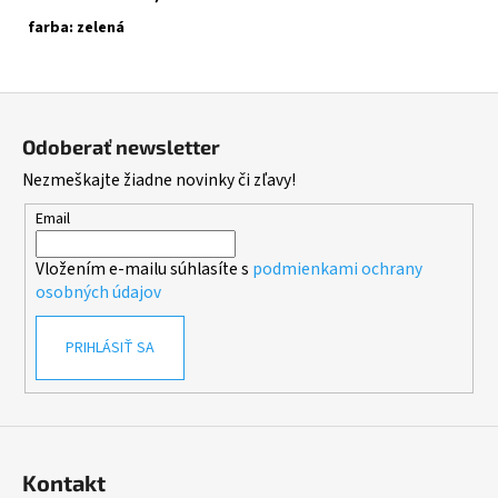
farba: zelená
Z
á
Odoberať newsletter
p
Nezmeškajte žiadne novinky či zľavy!
ä
t
Email
i
Vložením e-mailu súhlasíte s
podmienkami ochrany
e
osobných údajov
PRIHLÁSIŤ SA
Kontakt