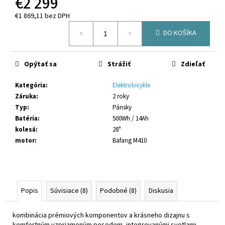
€2 299
č
a
€1 869,11 bez DPH
m
Jednotková
DO KOŠÍKA
e
cena:
CRUSSIS
Opýtať sa
Strážiť
Zdieľať
E-
FULL
Kategória
:
Elektrobicykle
11.11-
Záruka
:
2 roky
(800
WH)
Typ
:
Pánsky
AVINOX
Batéria
:
500Wh / 14Ah
2026
kolesá
:
28"
€4
motor
:
Bafang M410
790
Popis
Súvisiace (8)
Podobné (8)
Diskusia
kombinácia prémiových komponentov a krásneho dizajnu s
komfortným vzpriameným posedom, integrovanými svetlami,