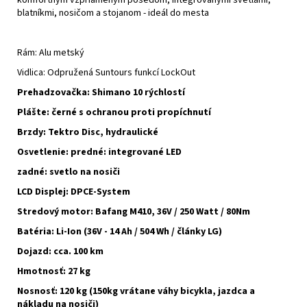
blatníkmi, nosičom a stojanom - ideál do mesta
Rám: Alu metský
Vidlica: Odpružená Suntours funkcí LockOut
Prehadzovačka: Shimano 10 rýchlostí
Plášte: černé s ochranou proti propíchnutí
Brzdy: Tektro Disc, hydraulické
Osvetlenie: predné: integrované LED
zadné: svetlo na nosiči
LCD Displej: DPCE-System
Stredový motor: Bafang M410, 36V / 250 Watt / 80Nm
Batéria: Li-Ion (36V - 14 Ah / 504 Wh / články LG)
Dojazd: cca. 100 km
Hmotnosť: 27 kg
Nosnosť: 120 kg (150kg vrátane váhy bicykla, jazdca a
nákladu na nosiči)