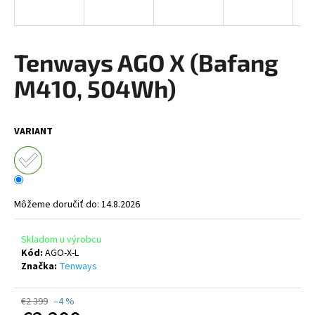
A
á
j
R
s
Tenways AGO X (Bafang
ť
M
M410, 504Wh)
?
O
VARIANT
HĽADAŤ
Môžeme doručiť do:
14.8.2026
O
d
Skladom u výrobcu
Kód:
AGO-X-L
p
Značka:
Tenways
o
r
ú
€2 399
–4 %