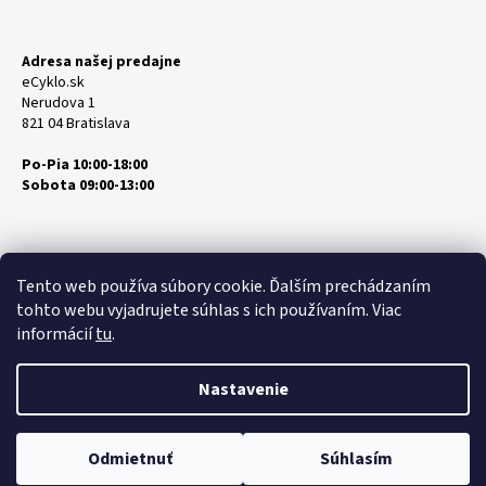
Adresa našej predajne
eCyklo.sk
Nerudova 1
821 04 Bratislava
Po-Pia 10:00-18:00
Sobota 09:00-13:00
Tento web používa súbory cookie. Ďalším prechádzaním
tohto webu vyjadrujete súhlas s ich používaním. Viac
informácií
tu
.
Vytvoril Shoptet
Copyright 2026
eCyklo.sk
. Všetky práva vyhradené.
Upraviť
Nastavenie
nastavenie cookies
Odmietnuť
Súhlasím
Predajňa a servis ebike / elektrobicyklov značiek Crussis, Lectron,