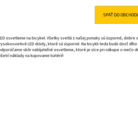
CRUSSIS ONE-FULL 10.11-(715 WH) MODEL
CRUSSIS E-FULL 1
2026 (PANASONIC GXM)
M2S 2026
€3 699
€8 490
SPÄŤ DO OBCHOD
Pôvodne:
€3 999
Pôvodne:
€8 990
LED osvetlenie na bicykel. Všetky svetlá z našej ponuky sú úsporné, dobre s
vysokosvietivé LED diódy, ktoré sú úsporné. Na bicykli teda budú dosť dlho 
odporúčame skôr nabíjateľné osvetlenie, ktoré je síce pri nákupe o niečo 
ušetrí náklady na kupovanie batérií!