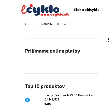
K
Prejsť
na
o
Elektrobicykle
obsah
Späť
Späť
š
do
do
í
Domov
Doplnky
svetlá
obchodu
obchodu
k
B
o
č
n
Prijímame online platby
ý
p
a
n
e
Top 10 produktov
l
tuning PearTune MSO 3.0 Normal Avinox
DJI M2,M2S
€309