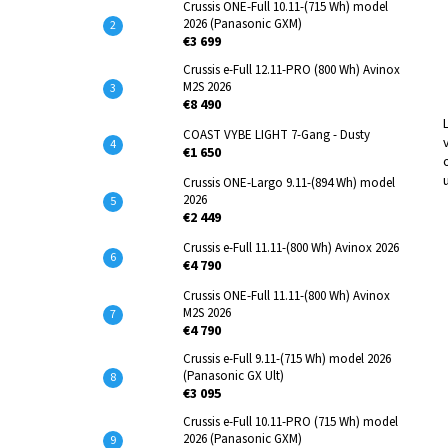
TUNING PEARTUNE MSO 3.0 NORMAL AVINOX
Crussis ONE-Full 10.11-(715 Wh) model
DJI M2,M2S
2026 (Panasonic GXM)
€3 699
€309
Crussis e-Full 12.11-PRO (800 Wh) Avinox
M2S 2026
€8 490
COAST VYBE LIGHT 7-Gang - Dusty
€1 650
Crussis ONE-Largo 9.11-(894 Wh) model
2026
€2 449
Crussis e-Full 11.11-(800 Wh) Avinox 2026
€4 790
Crussis ONE-Full 11.11-(800 Wh) Avinox
M2S 2026
€4 790
Crussis e-Full 9.11-(715 Wh) model 2026
(Panasonic GX Ult)
€3 095
Crussis e-Full 10.11-PRO (715 Wh) model
2026 (Panasonic GXM)