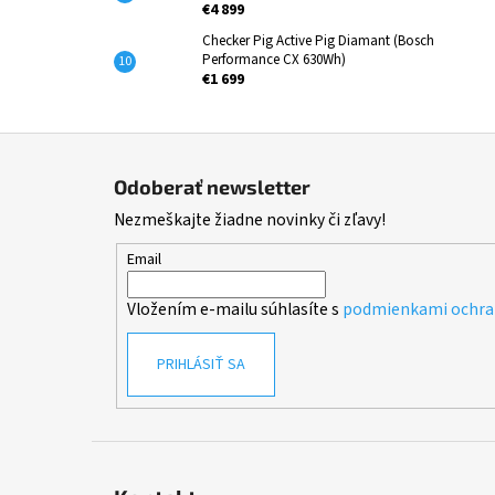
€4 899
Checker Pig Active Pig Diamant (Bosch
Performance CX 630Wh)
€1 699
Z
á
Odoberať newsletter
p
Nezmeškajte žiadne novinky či zľavy!
ä
t
Email
i
Vložením e-mailu súhlasíte s
podmienkami ochra
e
PRIHLÁSIŤ SA