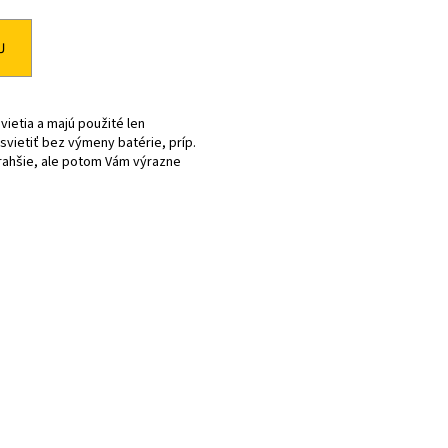
2.11-PRO (800 WH) AVINOX
U
vietia a majú použité len
svietiť bez výmeny batérie, príp.
drahšie, ale potom Vám výrazne