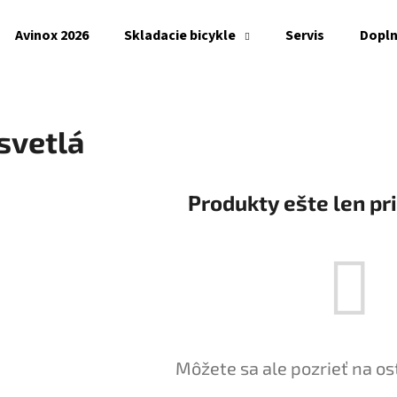
Avinox 2026
Skladacie bicykle
Servis
Dopl
Čo potrebujete nájsť?
svetlá
HĽADAŤ
Produkty ešte len pr
Odporúčame
Môžete sa ale pozrieť na os