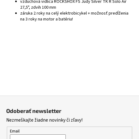
vzduchová vidlica ROCKSHOX FS Judy Silver TK R Solo Air
27,5", zdvih 100 mm
záruka 2 roky na celý elektrobicykel + možnosť predĺženia
na 3 roky na motor a batériu!
Z
á
Odoberať newsletter
p
Nezmeškajte žiadne novinky či zľavy!
ä
t
Email