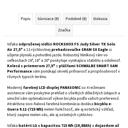
Popis
Súvisiace (8)
Podobné (8)
Diskusia
Značka
Vďaka
odpruženej vidlici ROCKSHOX FS Judy Silver TK Solo
Air 27,5"
a 12-rýchlostnej
prehadzovačke SRAM SX Eagle
si
užijete plynulú a pohodlnú jazdu. Robustný hliníkový rám vo
veľkostiach 16", 18" a 20" poskytuje vynikajúcu stabilitu a odolnosť.
Kolesá s priemerom 27,5"
s
plášťami SCHWALBE SMART SAM
Performance
vám ponúkajú skvelú priľnavosť a prispôsobivosť v
rôznych typoch terénu.
Moderný
farebný LCD displej PANASONIC
so 4 režimami
asistencie vám poskytne prehľad o všetkých dôležitých údajoch a
umožní vám optimalizovať výkon bicykla podľa vašich preferencií.
Atraktívna sivo-fialová farebná kombinácia dodáva
bicyklu e-
Guera 9.11-(715 Wh)
nielen funkčnosť, ale aj estetický vzhľad,
ktorý zaujme nielen vás, ale aj ostatných cyklistov.
Vďaka
batérii LG s kapacitou 715 Wh (19,88Ah)
a
dojazdom až