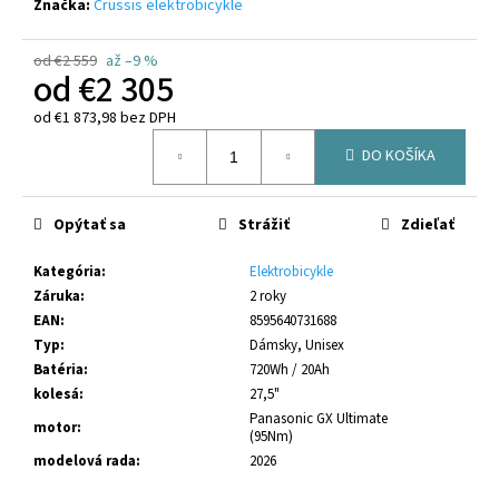
č
Značka:
Crussis elektrobicykle
a
m
od €2 559
až –9 %
e
od
€2 305
od
€1 873,98
bez DPH
Jednotková
CRUSSIS
DO KOŠÍKA
cena:
ONE-
FULL
10.11-
(715
Opýtať sa
Strážiť
Zdieľať
WH)
MODEL
Kategória
:
Elektrobicykle
2026
(PANASONIC
Záruka
:
2 roky
GXM)
EAN
:
8595640731688
€3
Typ
:
Dámsky, Unisex
699
Batéria
:
720Wh / 20Ah
Pôvodne:
kolesá
:
27,5"
€3
999
Panasonic GX Ultimate
motor
:
(95Nm)
modelová rada
:
2026