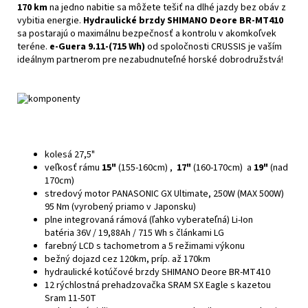
170 km
na jedno nabitie sa môžete tešiť na dlhé jazdy bez obáv z
vybitia energie.
Hydraulické brzdy SHIMANO Deore BR-MT410
sa postarajú o maximálnu bezpečnosť a kontrolu v akomkoľvek
teréne.
e-Guera 9.11-(715 Wh)
od spoločnosti CRUSSIS je vaším
ideálnym partnerom pre nezabudnuteľné horské dobrodružstvá!
kolesá 27,5"
veľkosť
rámu
15"
(155-160cm) ,
17"
(160-170cm) a
19"
(nad
170cm)
stredový
motor
PANASONIC GX Ultimate, 250W (MAX 500W)
95 Nm (vyrobený priamo v Japonsku)
plne integrovaná
rámová (ľahko vyberateľná) Li-Ion
batéria
36V / 19,88Ah / 715 Wh
s článkami LG
farebný LCD
s tachometrom a 5 režimami výkonu
bežný dojazd cez
120km
, príp. až 170km
hydraulické
kotúčové
brzdy
SHIMANO Deore BR-MT410
12 rýchlostná
prehadzovačka
SRAM SX Eagle s kazetou
Sram 11-50T