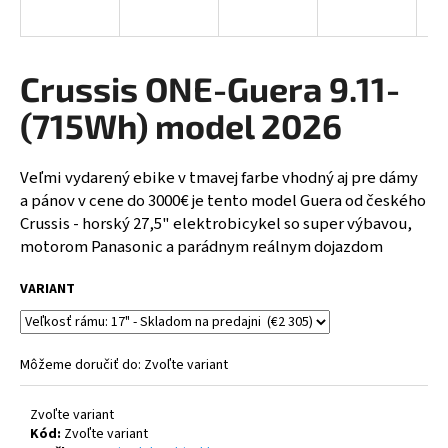
A
á
j
R
s
Crussis ONE-Guera 9.11-
ť
M
(715Wh) model 2026
?
O
Veľmi vydarený ebike v tmavej farbe vhodný aj pre dámy
a pánov v cene do 3000€ je tento model Guera od českého
Crussis - horský 27,5" elektrobicykel so super výbavou,
HĽADAŤ
motorom Panasonic a parádnym reálnym dojazdom
VARIANT
O
d
p
Môžeme doručiť do:
Zvoľte variant
o
r
Zvoľte variant
ú
Kód:
Zvoľte variant