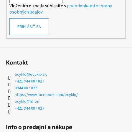
i
Vložením e-mailu súhlasíte s
podmienkami ochrany
e
osobných údajov
PRIHLÁSIŤ SA
Kontakt
ecyklo
@
ecyklo.sk
+421 944 087 827
0944 087 827
https://www.facebook.com/ecyklo/
ecyklo/?hl=en
+421 944 087 827
Info o predajni a nákupe