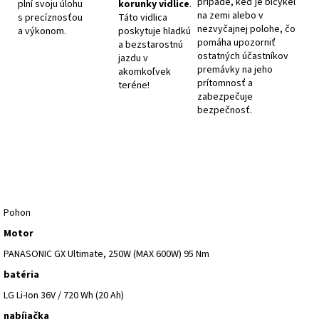
prípade, keď je bicykel
plní svoju úlohu
korunky vidlice
.
na zemi alebo v
s precíznosťou
Táto vidlica
nezvyčajnej polohe, čo
a výkonom.
poskytuje hladkú
pomáha upozorniť
a bezstarostnú
ostatných účastníkov
jazdu v
premávky na jeho
akomkoľvek
prítomnosť a
teréne!
zabezpečuje
bezpečnosť.
Pohon
Motor
PANASONIC GX Ultimate, 250W (MAX 600W) 95 Nm
batéria
LG Li-Ion 36V / 720 Wh (20 Ah)
nabíjačka