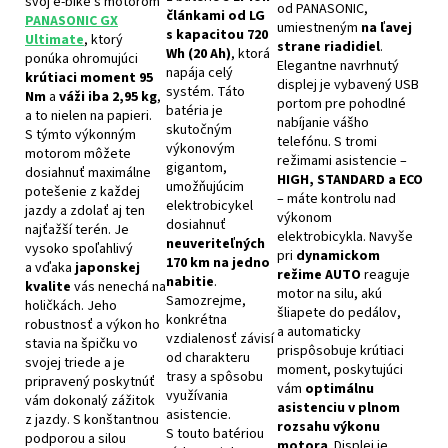
svoj e-bike s motorom
od PANASONIC,
článkami od LG
PANASONIC GX
umiestneným
na ľavej
s kapacitou 720
Ultimate
, ktorý
strane riadidiel
.
Wh (20 Ah)
, ktorá
ponúka ohromujúci
Elegantne navrhnutý
napája celý
krútiaci moment 95
displej je vybavený USB
systém. Táto
Nm
a
váži iba 2,95 kg
,
portom pre pohodlné
batéria je
a to nielen na papieri.
nabíjanie vášho
skutočným
S týmto výkonným
telefónu. S tromi
výkonovým
motorom môžete
režimami asistencie –
gigantom,
dosiahnuť maximálne
HIGH, STANDARD a ECO
umožňujúcim
potešenie z každej
– máte kontrolu nad
elektrobicykel
jazdy a zdolať aj ten
výkonom
dosiahnuť
najťažší terén. Je
elektrobicykla. Navyše
neuveriteľných
vysoko spoľahlivý
pri
dynamickom
170 km na jedno
a vďaka
japonskej
režime AUTO
reaguje
nabitie
.
kvalite
vás nenechá na
motor na silu, akú
Samozrejme,
holičkách. Jeho
šliapete do pedálov,
konkrétna
robustnosť a výkon ho
a automaticky
vzdialenosť závisí
stavia na špičku vo
prispôsobuje krútiaci
od charakteru
svojej triede a je
moment, poskytujúci
trasy a spôsobu
pripravený poskytnúť
vám
optimálnu
využívania
vám dokonalý zážitok
asistenciu v plnom
asistencie.
z jazdy. S konštantnou
rozsahu výkonu
S touto batériou
podporou a silou
motora
. Displej je