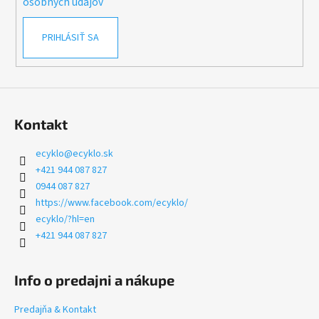
osobných údajov
PRIHLÁSIŤ SA
Kontakt
ecyklo
@
ecyklo.sk
+421 944 087 827
0944 087 827
https://www.facebook.com/ecyklo/
ecyklo/?hl=en
+421 944 087 827
Info o predajni a nákupe
Predajňa & Kontakt