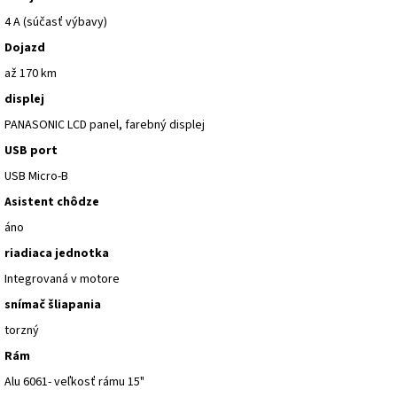
4 A (súčasť výbavy)
Dojazd
až 170 km
displej
PANASONIC LCD panel, farebný displej
USB port
USB Micro-B
Asistent chôdze
áno
riadiaca jednotka
Integrovaná v motore
snímač šliapania
torzný
Rám
Alu 6061- veľkosť rámu 15"