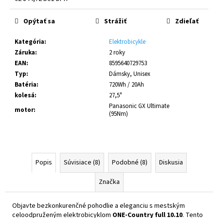
č
Jednotková
a
cena:
Opýtať sa
Strážiť
Zdieľať
m
e
Kategória
:
Elektrobicykle
Záruka
:
2 roky
COAST
EAN
:
8595640729753
VYBE
Typ
:
Dámsky, Unisex
LIGHT
Batéria
:
720Wh / 20Ah
7-
GANG
kolesá
:
27,5"
-
Panasonic GX Ultimate
motor
:
DUSTY
(95Nm)
€1
650
Popis
Súvisiace (8)
Podobné (8)
Diskusia
Značka
Objavte bezkonkurenčné pohodlie a eleganciu s mestským
celoodpruženým elektrobicyklom
ONE-Country full 10.10
. Tento