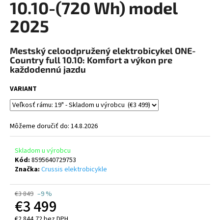
10.10-(720 Wh) model
A
á
2025
j
R
s
ť
M
Mestský celoodpružený elektrobicykel ONE-
Country full 10.10: Komfort a výkon pre
?
každodennú jazdu
O
VARIANT
HĽADAŤ
Môžeme doručiť do:
14.8.2026
Skladom u výrobcu
O
Kód:
8595640729753
d
Značka:
Crussis elektrobicykle
p
o
€3 849
–9 %
r
€3 499
ú
€2 844,72 bez DPH