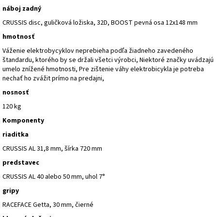
náboj zadný
CRUSSIS disc, guličková ložiska, 32D, BOOST pevná osa 12x148 mm
hmotnosť
Váženie elektrobycyklov neprebieha podľa žiadneho zavedeného
štandardu, ktorého by se držali všetci výrobci, Niektoré značky uvádzajú
umelo znížené hmotnosti, Pre zištenie váhy elektrobicykla je potreba
nechať ho zvážit prímo na predajni,
nosnosť
120 kg
Komponenty
riaditka
CRUSSIS AL 31,8 mm, šírka 720 mm
predstavec
CRUSSIS AL 40 alebo 50 mm, uhol 7°
gripy
RACEFACE Getta, 30 mm, čierné