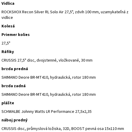
Vidlica
ROCKSHOX Recon Silver RL Solo Air 27,5", zdvih 100 mm, uzamykateľná z
vidlice
Kolesá
Priemer kolies
27,5"
Ráfiky
CRUSSIS 27,5" disc, dvojstenné, vložkované, 30 mm
brzda predná
SHIMANO Deore BR-MT410, hydraulická, rotor 180 mm
brzda zadná
SHIMANO Deore BR-MT410, hydraulická, rotor 180 mm
plášte
SCHWALBE Johnny Watts LR Performance 27,5x2,35
náboj predný
CRUSSIS disc, průmyslová ložiska, 32D, BOOST pevná osa 15x110 mm