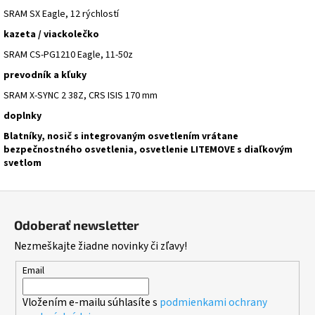
SRAM SX Eagle, 12 rýchlostí
kazeta / viackolečko
SRAM CS-PG1210 Eagle, 11-50z
prevodník a kľuky
SRAM X-SYNC 2 38Z, CRS ISIS 170 mm
doplnky
Blatníky, nosič s integrovaným osvetlením vrátane
bezpečnostného osvetlenia, osvetlenie LITEMOVE s diaľkovým
svetlom
Z
á
Odoberať newsletter
p
Nezmeškajte žiadne novinky či zľavy!
ä
t
Email
i
Vložením e-mailu súhlasíte s
podmienkami ochrany
e