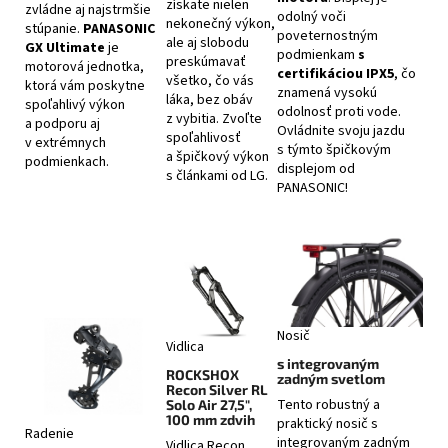
získate nielen
zvládne aj najstrmšie
odolný voči
nekonečný výkon,
stúpanie.
PANASONIC
poveternostným
ale aj slobodu
GX Ultimate
je
podmienkam
s
preskúmavať
motorová jednotka,
certifikáciou IPX5
, čo
všetko, čo vás
ktorá vám poskytne
znamená vysokú
láka, bez obáv
spoľahlivý výkon
odolnosť proti vode.
z vybitia. Zvoľte
a podporu aj
Ovládnite svoju jazdu
spoľahlivosť
v extrémnych
s týmto špičkovým
a špičkový výkon
podmienkach.
displejom od
s článkami od LG.
PANASONIC!
Nosič
Vidlica
s integrovaným
ROCKSHOX
zadným svetlom
Recon Silver RL
Tento robustný a
Solo Air 27,5",
100 mm zdvih
praktický nosič s
Radenie
integrovaným zadným
Vidlica Recon