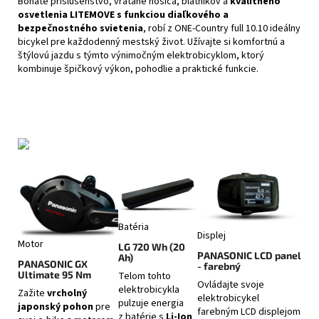
Bohaté príslušenstvo, vrátane nosiča, blatníkov a
kvalitného
osvetlenia LITEMOVE s funkciou diaľkového a
bezpečnostného svietenia
, robí z ONE-Country full 10.10 ideálny
bicykel pre každodenný mestský život. Užívajte si komfortnú a
štýlovú jazdu s týmto výnimočným elektrobicyklom, ktorý
kombinuje špičkový výkon, pohodlie a praktické funkcie.
Batéria
Displej
Motor
LG 720 Wh (20
PANASONIC LCD panel
Ah)
PANASONIC GX
- farebný
Ultimate 95 Nm
Telom tohto
Ovládajte svoje
elektrobicykla
Zažite
vrcholný
elektrobicykel
pulzuje energia
japonský pohon
pre
farebným LCD displejom
z batérie s
Li-Ion