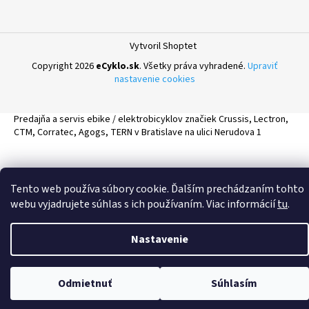
Vytvoril Shoptet
Copyright 2026
eCyklo.sk
. Všetky práva vyhradené.
Upraviť
nastavenie cookies
Predajňa a servis ebike / elektrobicyklov značiek Crussis, Lectron,
CTM, Corratec, Agogs, TERN v Bratislave na ulici Nerudova 1
Tento web používa súbory cookie. Ďalším prechádzaním tohto
webu vyjadrujete súhlas s ich používaním. Viac informácií
tu
.
Nastavenie
Odmietnuť
Súhlasím