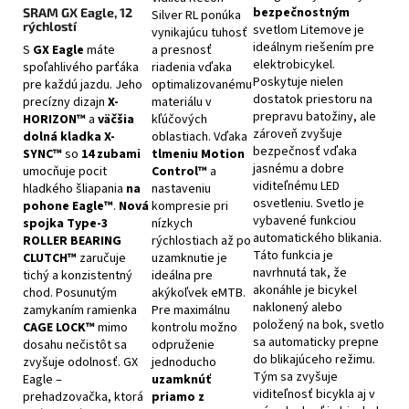
bezpečnostným
SRAM GX Eagle, 12
Silver RL ponúka
rýchlostí
svetlom Litemove je
vynikajúcu tuhosť
ideálnym riešením pre
S
GX Eagle
máte
a presnosť
elektrobicykel.
spoľahlivého parťáka
riadenia vďaka
Poskytuje nielen
pre každú jazdu. Jeho
optimalizovanému
dostatok priestoru na
precízny dizajn
X-
materiálu v
prepravu batožiny, ale
HORIZON™
a
väčšia
kľúčových
zároveň zvyšuje
dolná kladka X-
oblastiach. Vďaka
bezpečnosť vďaka
SYNC™
so
14 zubami
tlmeniu Motion
jasnému a dobre
umocňuje pocit
Control™
a
viditeľnému LED
hladkého šliapania
na
nastaveniu
osvetleniu. Svetlo je
pohone Eagle™
.
Nová
kompresie pri
vybavené funkciou
spojka Type-3
nízkych
automatického blikania.
ROLLER BEARING
rýchlostiach až po
Táto funkcia je
CLUTCH™
zaručuje
uzamknutie je
navrhnutá tak, že
tichý a konzistentný
ideálna pre
akonáhle je bicykel
chod. Posunutým
akýkoľvek eMTB.
naklonený alebo
zamykaním ramienka
Pre maximálnu
položený na bok, svetlo
CAGE LOCK™
mimo
kontrolu možno
sa automaticky prepne
dosahu nečistôt sa
odpruženie
do blikajúceho režimu.
zvyšuje odolnosť. GX
jednoducho
Tým sa zvyšuje
Eagle –
uzamknúť
viditeľnosť bicykla aj v
prehadzovačka, ktorá
priamo z