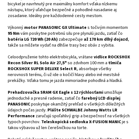
bicykel je navrhnutý pre maximálny komfort vďaka nízkemu
nástupu, ktorý uľahčuje bezpečné a pohodlné nasadanie aj
zosadanie. Ideálny pre každodenné cesty mestom.
Výkonný
motor PANASONIC GX Ultimate
s točivým momentom
95 Nm
vám poskytne potrebnú silu pre plynulú jazdu, zatiaľ čo
batéria LG 720 Wh (20 Ah)
zabezpečuje
až 170 km dlhý dojazd
,
takže sa môžete vydať na dlhšie trasy bez obáv z vybitia.
Celoodpruženie tohto elektrobicykla, vrátane
vidlice ROCKSHOX
Recon Silver RL Solo Air 27,5"
so zdvihom 100 mm a
tlmiča
ROCKSHOX SUPER DELUXE Select R
, absorbuje všetky
nerovnosti terénu, či už ide o kočičí hlavy alebo iné mestské
prekážky. Vďaka tomu je jazda mimoriadne pohodlná a hladká.
Prehadzovačka SRAM GX Eagle s 12 rýchlosťami
umožňuje
jednoduché a presné radenie, zatiaľ čo
farebný LCD displej
PANASONIC
poskytuje okamžitý prehľad o všetkých dôležitých
údajoch počas jazdy.
Plášte SCHWALBE Johnny Watts LR
Performance
zaručujú spoľahlivý grip a bezpečnosť na všetkých
typoch povrchov.
Teleskopická sedlovka X-FUSION MANIC
je s
takou výbavou už len čerešničkou na torte.