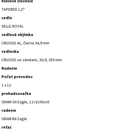
hlavové zloženie
TAPERED 1,5"
sedlo
SELLE ROYAL
sedlová objímka
CRUSSIS AL, čierna 34,9 mm
sedlovka
CRUSSIS se zámkem, 30,9, 350 mm
Radenie
Počet prevodov
1 x 12
prehadzovačka
SRAM GX Eagle, 12 rýchlostí
radenie
SRAM NX Eagle
reťaz