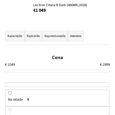
Lectron Citana R Dark (460Wh,2026)
á
€1 049
j
s
ť
R
?
a
Najlacnejšie
Najdrahšie
Najpredávanejšie
Abecedne
d
e
n
Cena
HĽADAŤ
i
€
1049
€
2999
e
p
O
r
d
o
p
d
o
Na sklade
5
u
r
k
ú