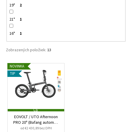
19"
2
21"
1
16"
1
Zobrazených položiek:
13
V
NOVINKA
ý
TIP
p
i
s
p
r
Z
A
EOVOLT / UTO Afternoon
o
D
PRO 20" (Bafang automat,
A
d
R
model 2025)
od €2 430,89 bez DPH
M