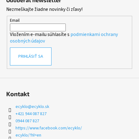
n
p
c
i
Nezmeškajte žiadne novinky či zľavy!
i
ä
e
e
t
Email
p
i
r
Vložením e-mailu súhlasíte s
podmienkami ochrany
e
v
osobných údajov
k
y
PRIHLÁSIŤ SA
v
ý
p
i
s
u
Kontakt
ecyklo
@
ecyklo.sk
+421 944 087 827
0944 087 827
https://www.facebook.com/ecyklo/
ecyklo/?hl=en