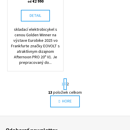
u
€2 990
od
O
k
t
DETAIL
o
skladací elektrobicykel s
v
cenou Golden Winner na
výstave Eurobike 2025 vo
Frankfurte značky EOVOLT s
atraktívnym dizajnom
Afternoon PRO 20" V1. Je
prepracovaný do...
S
1
2
t
r
13
položiek celkom
O
á
HORE
v
n
l
k
o
á
Z
v
d
a
á
a
Odoberať newsletter