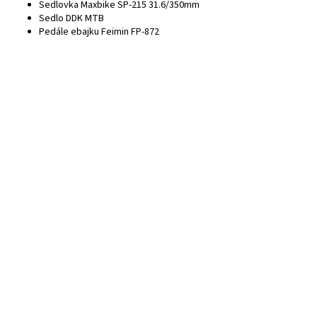
Sedlovka
Maxbike SP-215 31.6/350mm
Sedlo
DDK MTB
Pedále ebajku
Feimin FP-872