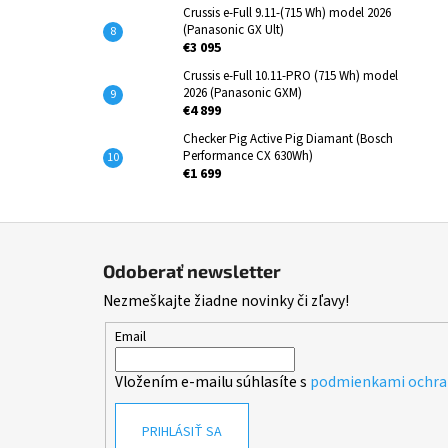
Crussis e-Full 9.11-(715 Wh) model 2026
(Panasonic GX Ult)
€3 095
Crussis e-Full 10.11-PRO (715 Wh) model
2026 (Panasonic GXM)
€4 899
Checker Pig Active Pig Diamant (Bosch
Performance CX 630Wh)
€1 699
Z
á
Odoberať newsletter
p
Nezmeškajte žiadne novinky či zľavy!
ä
t
Email
i
Vložením e-mailu súhlasíte s
podmienkami ochra
e
PRIHLÁSIŤ SA