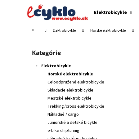
K
Prejsť
na
o
Elektrobicykle
obsah
Späť
Späť
š
do
do
í
Domov
Elektrobicykle
Horské elektrobicykle
obchodu
obchodu
k
B
o
Preskočiť
Kategórie
č
kategórie
n
Elektrobicykle
ý
Horské elektrobicykle
p
Celoodpružené elektrobicykle
a
Skladacie elektrobicykle
n
Mestské elektrobicykle
e
Trekking/cross elektrobicykle
l
Nákladné / cargo
Juniorské a detské bicykle
e-bike chiptunnig
náhradné batérie do ebike