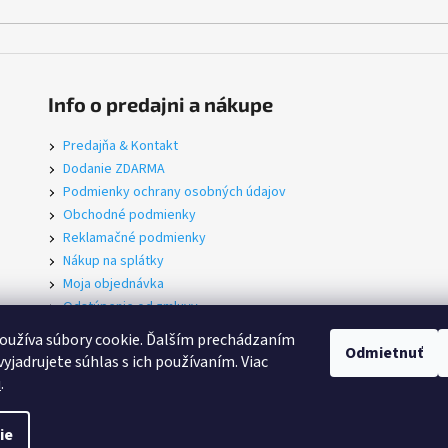
Info o predajni a nákupe
Predajňa & Kontakt
Dodanie ZDARMA
Podmienky ochrany osobných údajov
Obchodné podmienky
Reklamačné podmienky
Nákup na splátky
Moja objednávka
Odstúpenie od zmluvy
Servis
oužíva súbory cookie. Ďalším prechádzaním
Odmietnuť
yjadrujete súhlas s ich používaním. Viac
u
.
iť nastavenie cookies
ie