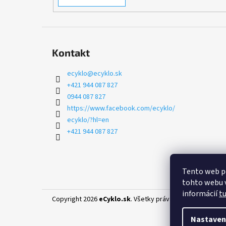
Kontakt
ecyklo
@
ecyklo.sk
+421 944 087 827
0944 087 827
https://www.facebook.com/ecyklo/
ecyklo/?hl=en
+421 944 087 827
Tento web p
tohto webu v
informácií
t
Copyright 2026
eCyklo.sk
. Všetky práva vyhradené.
Uprav
Nastaven