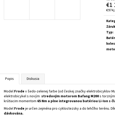
CRUSSIS ONE-FULL 10.11-(715 WH) MODEL
CRUSSIS E-FULL 1
€1 
2026 (PANASONIC GXM)
M2S 2026
€974,
€3 699
€8 490
Jedn
Pôvodne:
€3 999
Pôvodne:
€8 990
cena:
Kateg
Záru
Typ
:
Batér
kole
moto
Popis
Diskusia
Model
Frode
v šedo-zelenej farbe (od českej značky elektrobicyklov Max
elektrobicykel s novým
stredovým motorom Bafang
M200
s torzným
krútiacim momentom
65 Nm a plne integrovanou batériou Li-Ion s 
Model
Frode
je určen zejména pro cyklostezsky a do lehčího terénu. Dí
dávkována.