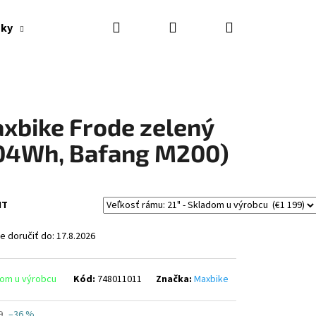
Hľadať
Prihlásenie
Nákupný
nky
Výpredaj
Značky
košík
xbike Frode zelený
04Wh, Bafang M200)
NT
 doručiť do:
17.8.2026
om u výrobcu
Kód:
748011011
Značka:
Maxbike
Nasledujúce
9
–36 %