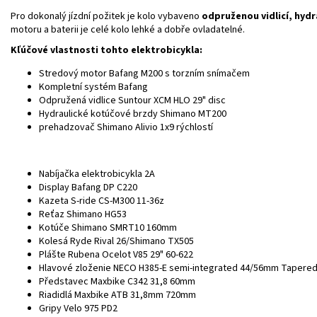
Pro dokonalý jízdní požitek je kolo vybaveno
odpruženou vidlicí, hyd
motoru a baterii je celé kolo lehké a dobře ovladatelné.
Kľúčové vlastnosti tohto elektrobicykla:
Stredový motor Bafang M200 s torzním snímačem
Kompletní systém Bafang
Odpružená vidlice Suntour XCM HLO 29" disc
Hydraulické kotúčové brzdy Shimano MT200
prehadzovač Shimano Alivio 1x9 rýchlostí
Nabíjačka elektrobicykla
2A
Display
Bafang DP C220
Kazeta
S-ride CS-M300 11-36z
Reťaz
Shimano HG53
Kotúče
Shimano SMRT10 160mm
Kolesá
Ryde Rival 26/Shimano TX505
Plášte
Rubena Ocelot V85 29" 60-622
Hlavové zloženie
NECO H385-E semi-integrated 44/56mm Tapere
Představec
Maxbike C342 31,8 60mm
Riadidlá
Maxbike ATB 31,8mm 720mm
Gripy
Velo 975 PD2