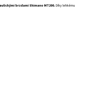
raulickými brzdami Shimano MT200.
Díky lehkému
d