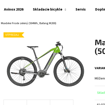
Avinox 2026
Skladacie bicykle
Servis
Dopl
Maxbike Frode zelený (504Wh, Bafang M200)
Čo potrebujete nájsť?
VÝPREDAJ
Ma
HĽADAŤ
(5
Odporúčame
VARIA
Môžeme
Sklad
€1 89