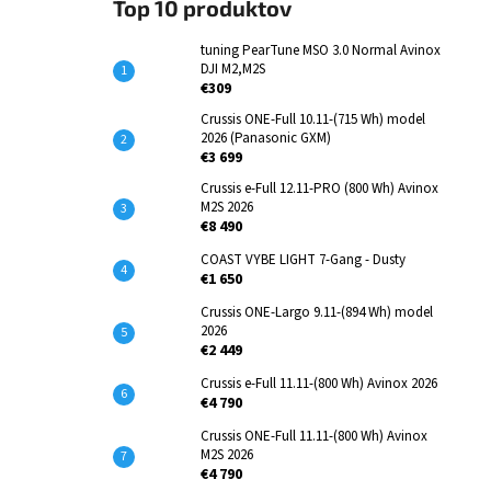
Top 10 produktov
tuning PearTune MSO 3.0 Normal Avinox
DJI M2,M2S
€309
Crussis ONE-Full 10.11-(715 Wh) model
2026 (Panasonic GXM)
€3 699
Crussis e-Full 12.11-PRO (800 Wh) Avinox
M2S 2026
€8 490
COAST VYBE LIGHT 7-Gang - Dusty
€1 650
Crussis ONE-Largo 9.11-(894 Wh) model
2026
€2 449
Crussis e-Full 11.11-(800 Wh) Avinox 2026
€4 790
Crussis ONE-Full 11.11-(800 Wh) Avinox
M2S 2026
€4 790