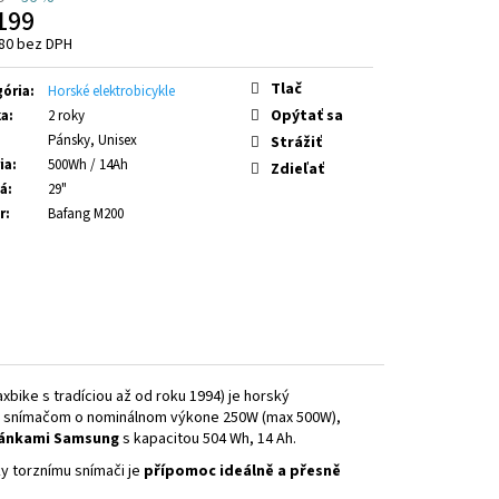
2.11-PRO (800 WH) AVINOX
199
80 bez DPH
otková
Tlač
ória
:
Horské elektrobicykle
Opýtať sa
ka
:
2 roky
Pánsky, Unisex
Strážiť
ia
:
500Wh / 14Ah
Zdieľať
sá
:
29"
r
:
Bafang M200
bike s tradíciou až od roku 1994) je horský
 snímačom o nominálnom výkone 250W (max 500W),
článkami Samsung
s kapacitou 504 Wh, 14 Ah.
ky torznímu snímači je
přípomoc ideálně a přesně