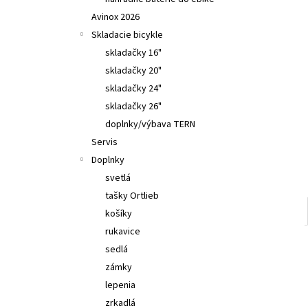
TUNING PEARTUNE MSO 3.0 NORMAL AVINOX
DJI M2,M2S
Avinox 2026
€309
Skladacie bicykle
skladačky 16"
skladačky 20"
skladačky 24"
skladačky 26"
doplnky/výbava TERN
Servis
Doplnky
svetlá
tašky Ortlieb
košíky
rukavice
sedlá
zámky
lepenia
zrkadlá