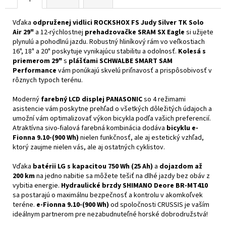
Vďaka
odpruženej vidlici ROCKSHOX FS Judy Silver TK Solo
Air 29"
a 12-rýchlostnej
prehadzovačke SRAM SX Eagle
si užijete
plynulú a pohodlnú jazdu. Robustný hliníkový rám vo veľkostiach
16", 18" a 20" poskytuje vynikajúcu stabilitu a odolnosť.
Kolesá s
priemerom 29"
s
plášťami SCHWALBE SMART SAM
Performance
vám ponúkajú skvelú priľnavosť a prispôsobivosť v
rôznych typoch terénu.
Moderný
farebný LCD displej PANASONIC
so 4 režimami
asistencie vám poskytne prehľad o všetkých dôležitých údajoch a
umožní vám optimalizovať výkon bicykla podľa vašich preferencií.
Atraktívna sivo-fialová farebná kombinácia dodáva
bicyklu e-
Fionna 9.10-(900 Wh)
nielen funkčnosť, ale aj estetický vzhľad,
ktorý zaujme nielen vás, ale aj ostatných cyklistov.
Vďaka
batérii LG s kapacitou 750 Wh (25 Ah)
a
dojazdom až
200 km
na jedno nabitie sa môžete tešiť na dlhé jazdy bez obáv z
vybitia energie.
Hydraulické brzdy SHIMANO Deore BR-MT410
sa postarajú o maximálnu bezpečnosť a kontrolu v akomkoľvek
teréne.
e-Fionna 9.10-(900 Wh)
od spoločnosti CRUSSIS je vaším
ideálnym partnerom pre nezabudnuteľné horské dobrodružstvá!