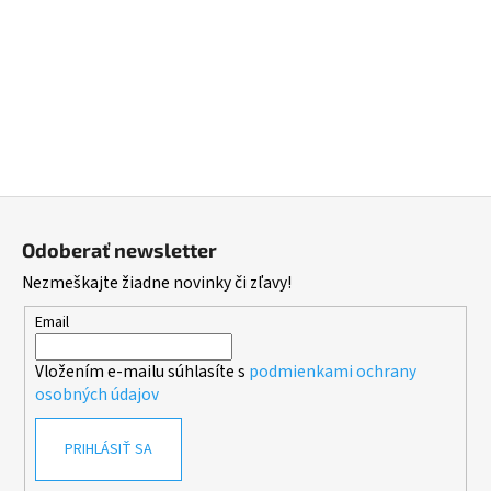
Z
á
Odoberať newsletter
p
Nezmeškajte žiadne novinky či zľavy!
ä
t
Email
i
Vložením e-mailu súhlasíte s
podmienkami ochrany
e
osobných údajov
PRIHLÁSIŤ SA