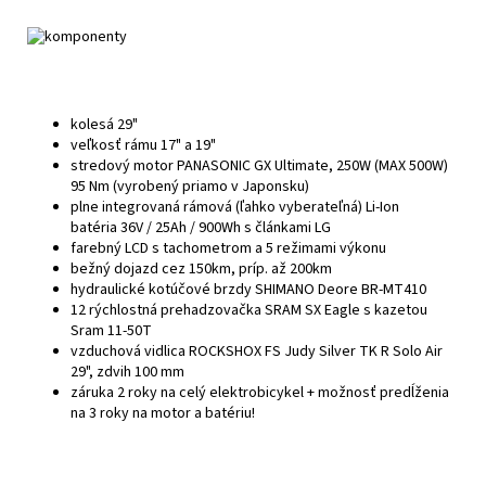
kolesá 29"
veľkosť
rámu
17" a 19"
stredový
motor
PANASONIC GX Ultimate, 250W (MAX 500W)
95 Nm (vyrobený priamo v Japonsku)
plne integrovaná
rámová (ľahko vyberateľná) Li-Ion
batéria
36V / 25Ah / 900Wh
s článkami LG
farebný LCD
s tachometrom a 5 režimami výkonu
bežný dojazd cez
150km
, príp. až 200km
hydraulické
kotúčové
brzdy
SHIMANO Deore BR-MT410
12 rýchlostná
prehadzovačka
SRAM SX Eagle s kazetou
Sram 11-50T
vzduchová vidlica ROCKSHOX FS Judy Silver TK R Solo Air
29", zdvih 100 mm
záruka 2 roky na celý elektrobicykel + možnosť predĺženia
na 3 roky na motor a batériu!