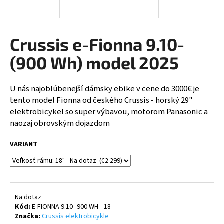
A
á
j
R
s
Crussis e-Fionna 9.10-
ť
M
(900 Wh) model 2025
?
O
U nás najoblúbenejší dámsky ebike v cene do 3000€ je
tento model Fionna od českého Crussis - horský 29"
elektrobicykel so super výbavou, motorom Panasonic a
HĽADAŤ
naozaj obrovským dojazdom
VARIANT
O
d
p
o
Na dotaz
r
Kód:
E-FIONNA 9.10--900 WH- -18-
ú
Značka:
Crussis elektrobicykle