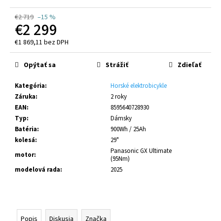
č
a
€2 719
–15 %
m
€2 299
e
€1 869,11 bez DPH
Jednotková
cena:
CRUSSIS
Opýtať sa
Strážiť
Zdieľať
ONE-
LARGO
Kategória
:
Horské elektrobicykle
9.11-
(894
Záruka
:
2 roky
WH)
EAN
:
8595640728930
MODEL
Typ
:
Dámsky
2026
Batéria
:
900Wh / 25Ah
€2
kolesá
:
29"
449
Pôvodne:
Panasonic GX Ultimate
motor
:
(95Nm)
€2
679
modelová rada
:
2025
Popis
Diskusia
Značka