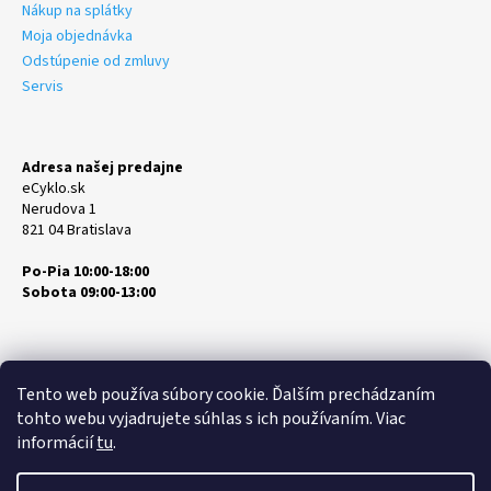
Nákup na splátky
Moja objednávka
Odstúpenie od zmluvy
Servis
Adresa našej predajne
eCyklo.sk
Nerudova 1
821 04 Bratislava
Po-Pia 10:00-18:00
Sobota 09:00-13:00
Tento web používa súbory cookie. Ďalším prechádzaním
tohto webu vyjadrujete súhlas s ich používaním. Viac
informácií
tu
.
Vytvoril Shoptet