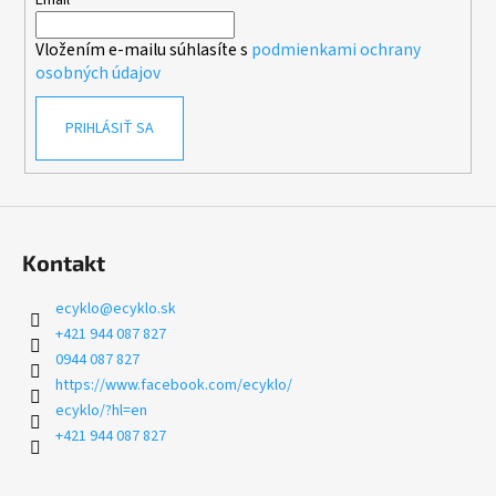
t
Email
i
Vložením e-mailu súhlasíte s
podmienkami ochrany
e
osobných údajov
PRIHLÁSIŤ SA
Kontakt
ecyklo
@
ecyklo.sk
+421 944 087 827
0944 087 827
https://www.facebook.com/ecyklo/
ecyklo/?hl=en
+421 944 087 827