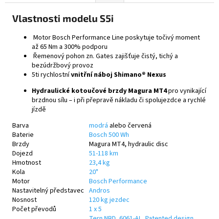
Vlastnosti modelu S5i
Motor Bosch Performance Line poskytuje točivý moment
až 65 Nm a 300% podporu
Řemenový pohon zn. Gates zajišťuje čistý, tichý a
bezúdržbový provoz
5ti rychlostní
vnitřní náboj Shimano® Nexus
Hydraulické kotoučové brzdy Magura MT4
pro vynikající
brzdnou sílu – i při přepravě nákladu či spolujezdce a rychlé
jízdě
Barva
modrá
alebo červená
Baterie
Bosch 500 Wh
Brzdy
Magura MT4, hydraulic disc
Dojezd
51-118 km
Hmotnost
23,4 kg
Kola
20"
Motor
Bosch Performance
Nastavitelný představec
Andros
Nosnost
120 kg jezdec
Počet převodů
1 x 5
Tern NBD, 6061-AL, Patented design,