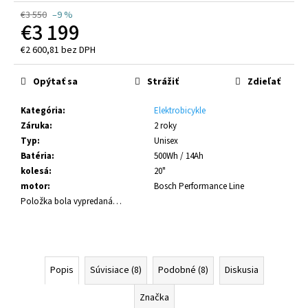
č
€3 550
–9 %
a
€3 199
m
e
€2 600,81 bez DPH
Jednotková
cena:
Opýtať sa
Strážiť
Zdieľať
CRUSSIS
E-
FULL
Kategória
:
Elektrobicykle
9.11-
Záruka
:
2 roky
(715
Typ
:
Unisex
WH)
Batéria
:
500Wh / 14Ah
MODEL
2026
kolesá
:
20"
(PANASONIC
motor
:
Bosch Performance Line
GX
Položka bola vypredaná…
ULT)
€3
095
Pôvodne:
€3
439
Popis
Súvisiace (8)
Podobné (8)
Diskusia
Značka