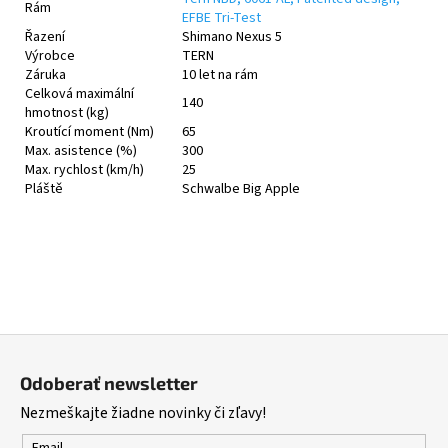
Rám
EFBE Tri-Test
Řazení
Shimano Nexus 5
Výrobce
TERN
Záruka
10 let na rám
Celková maximální
140
hmotnost (kg)
Kroutící moment (Nm)
65
Max. asistence (%)
300
Max. rychlost (km/h)
25
Pláště
Schwalbe Big Apple
Z
á
Odoberať newsletter
p
Nezmeškajte žiadne novinky či zľavy!
ä