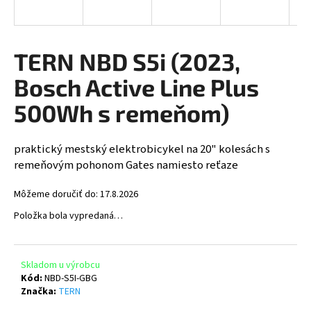
A
á
j
R
s
TERN NBD S5i (2023,
ť
M
Bosch Active Line Plus
?
O
500Wh s remeňom)
praktický mestský elektrobicykel na 20" kolesách s
HĽADAŤ
remeňovým pohonom Gates namiesto reťaze
Môžeme doručiť do:
17.8.2026
Položka bola vypredaná…
O
d
p
Skladom u výrobcu
o
Kód:
NBD-S5I-GBG
r
Značka:
TERN
ú