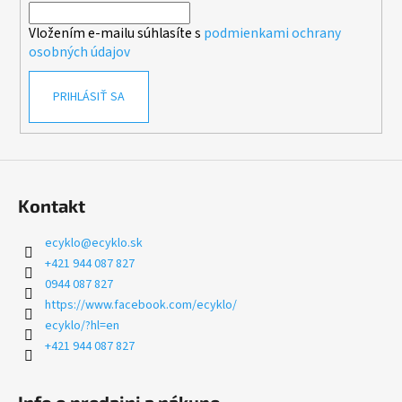
i
Vložením e-mailu súhlasíte s
podmienkami ochrany
e
osobných údajov
PRIHLÁSIŤ SA
Kontakt
ecyklo
@
ecyklo.sk
+421 944 087 827
0944 087 827
https://www.facebook.com/ecyklo/
ecyklo/?hl=en
+421 944 087 827
Info o predajni a nákupe