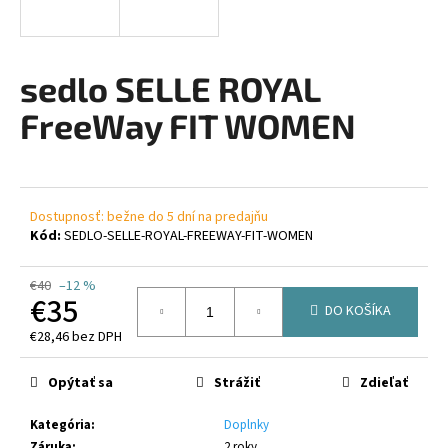
á
j
s
sedlo SELLE ROYAL
ť
FreeWay FIT WOMEN
?
Dostupnosť: bežne do 5 dní na predajňu
HĽADAŤ
Kód:
SEDLO-SELLE-ROYAL-FREEWAY-FIT-WOMEN
€40
–12 %
€35
DO KOŠÍKA
O
€28,46 bez DPH
d
Jednotková
p
cena:
Opýtať sa
Strážiť
Zdieľať
o
r
Kategória
:
Doplnky
ú
Záruka
:
2 roky