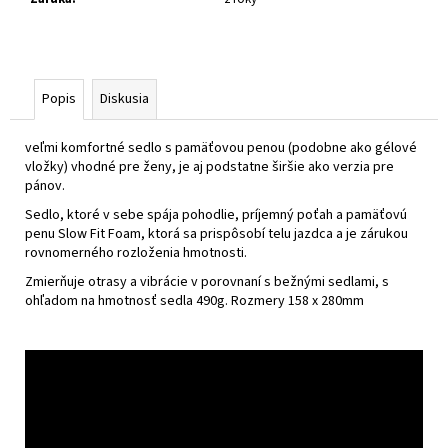
č
a
m
e
Popis
Diskusia
CRUSSIS
E-
veľmi komfortné sedlo s pamäťovou penou (podobne ako gélové
FULL
vložky) vhodné pre ženy, je aj podstatne širšie ako verzia pre
11.11-
pánov.
(800
WH)
Sedlo, ktoré v sebe spája pohodlie, príjemný poťah a pamäťovú
AVINOX
penu Slow Fit Foam, ktorá sa prispôsobí telu jazdca a je zárukou
2026
rovnomerného rozloženia hmotnosti.
€4
Zmierňuje otrasy a vibrácie v porovnaní s bežnými sedlami, s
790
ohľadom na hmotnosť sedla 490g. Rozmery 158 x 280mm