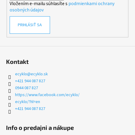
Vložením e-mailu súhlasíte s
podmienkami ochrany
e
osobných údajov
PRIHLÁSIŤ SA
Kontakt
ecyklo
@
ecyklo.sk
+421 944 087 827
0944 087 827
https://www.facebook.com/ecyklo/
ecyklo/?hl=en
+421 944 087 827
Info o predajni a nákupe