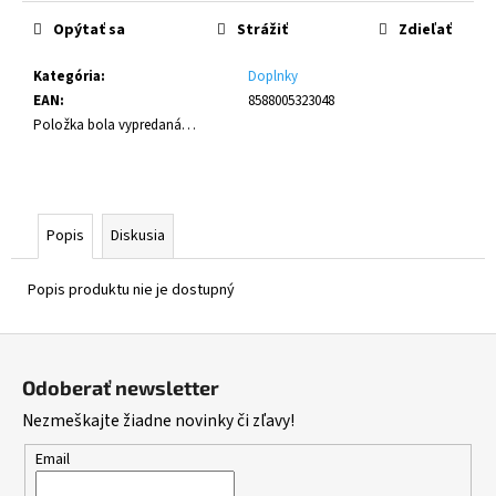
cena:
Opýtať sa
Strážiť
Zdieľať
Kategória
:
Doplnky
EAN
:
8588005323048
Položka bola vypredaná…
Popis
Diskusia
Popis produktu nie je dostupný
Z
á
Odoberať newsletter
p
Nezmeškajte žiadne novinky či zľavy!
ä
t
Email
i