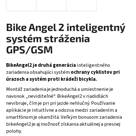
á
j
s
Bike Angel 2 inteligentný
ť
systém stráženia
?
GPS/GSM
BikeAngel2 je druhá generácia
inteligentného
HĽADAŤ
zariadenia obsahujúci systém
ochrany cyklistov pri
úrazoch a systém proti krádeži bicykla.
Montáž zariadenia je jednoduchá a umiestnenie je
navonok „neviditeľné“. BikeAngel2 v riadidlách
O
nevibruje, čím je pri pri jazde nehlučný. Používanie
d
aplikácie je intuitívne a odozva medzi zariadením a
p
o
smartfónom je okamžitá. Veľkým bonusom zariadenia
r
bikeAngel2 je aj možnosť získania aktuálnej a presnej
ú
polohy.