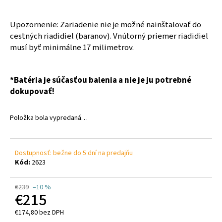
č
a
m
Upozornenie: Zariadenie nie je možné nainštalovať do
e
cestných riadidiel (baranov). Vnútorný priemer riadidiel
musí byť minimálne 17 milimetrov.
TUNING
PEARTUNE
*Batéria je súčasťou balenia a nie je ju potrebné
MSO
3.0
dokupovať!
NORMAL
AVINOX
DJI
Položka bola vypredaná…
M2,M2S
€309
Dostupnosť: bežne do 5 dní na predajňu
Kód:
2623
€239
–10 %
€215
€174,80 bez DPH
Jednotková