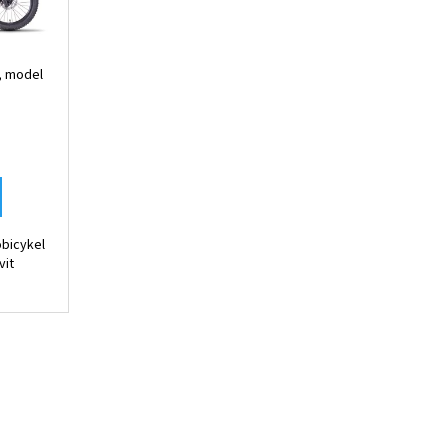
2.11-PRO (800 WH) AVINOX
, model
obicykel
vit
m