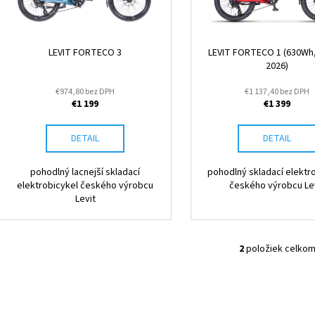
CRUSSIS ONE-FULL 10.11-(715 WH) MODEL
CRUSSIS E-FULL 1
o
2026 (PANASONIC GXM)
M2S 2026
r
d
o
€3 699
€8 490
u
Pôvodne:
€3 999
Pôvodne:
€8 990
d
LEVIT FORTECO 3
LEVIT FORTECO 1 (630Wh
k
2026)
u
t
k
€974,80 bez DPH
€1 137,40 bez DPH
o
€1 199
€1 399
t
v
o
DETAIL
DETAIL
v
pohodlný lacnejší skladací
pohodlný skladací elektr
elektrobicykel českého výrobcu
českého výrobcu Le
Levit
2
položiek celko
O
v
l
á