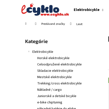
K
Prejsť
na
o
Elektrobicykle
obsah
Späť
Späť
š
do
do
í
Domov
Predávané značky
Levit
obchodu
obchodu
k
B
o
Preskočiť
Kategórie
č
kategórie
n
Elektrobicykle
ý
Horské elektrobicykle
p
Celoodpružené elektrobicykle
a
Skladacie elektrobicykle
n
Mestské elektrobicykle
e
Trekking/cross elektrobicykle
l
Nákladné / cargo
Juniorské a detské bicykle
e-bike chiptunnig
náhradné batérie do ebike