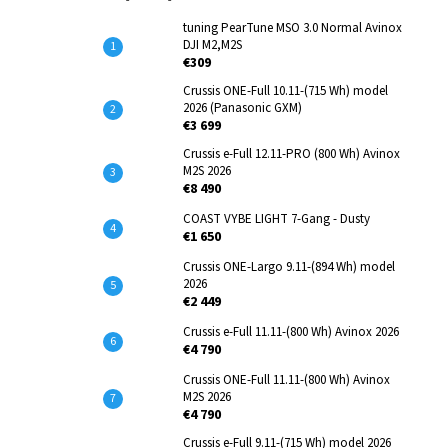
tuning PearTune MSO 3.0 Normal Avinox
DJI M2,M2S
€309
Crussis ONE-Full 10.11-(715 Wh) model
2026 (Panasonic GXM)
€3 699
Crussis e-Full 12.11-PRO (800 Wh) Avinox
M2S 2026
€8 490
COAST VYBE LIGHT 7-Gang - Dusty
€1 650
Crussis ONE-Largo 9.11-(894 Wh) model
2026
€2 449
Crussis e-Full 11.11-(800 Wh) Avinox 2026
€4 790
Crussis ONE-Full 11.11-(800 Wh) Avinox
M2S 2026
€4 790
Crussis e-Full 9.11-(715 Wh) model 2026