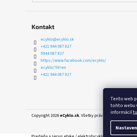
Kontakt
ecyklo
@
ecyklo.sk
+421 944 087 827
0944 087 827
https://www.facebook.com/ecyklo/
ecyklo/?hl=en
+421 944 087 827
Tento web p
tohto webu v
informácií
t
Copyright 2026
eCyklo.sk
. Všetky práva vyhradené.
Uprav
Nastaven
Predajňa a servis ebike / elektrobicyklov značiek Crussis