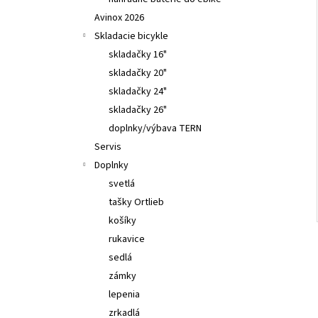
TUNING PEARTUNE MSO 3.0 NORMAL AVINOX
DJI M2,M2S
Avinox 2026
€309
Skladacie bicykle
skladačky 16"
skladačky 20"
skladačky 24"
skladačky 26"
doplnky/výbava TERN
Servis
Doplnky
svetlá
tašky Ortlieb
košíky
rukavice
sedlá
zámky
lepenia
zrkadlá