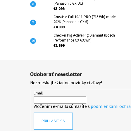
(Panasonic GX Ult)
€3 095
Crussis e-Full 10.11-PRO (715 Wh) model
2026 (Panasonic GXM)
€4 899
Checker Pig Active Pig Diamant (Bosch
Performance CX 630Wh)
€1 699
Z
á
Odoberať newsletter
p
Nezmeškajte žiadne novinky či zľavy!
ä
t
Email
i
Vložením e-mailu súhlasíte s
podmienkami ochra
e
PRIHLÁSIŤ SA