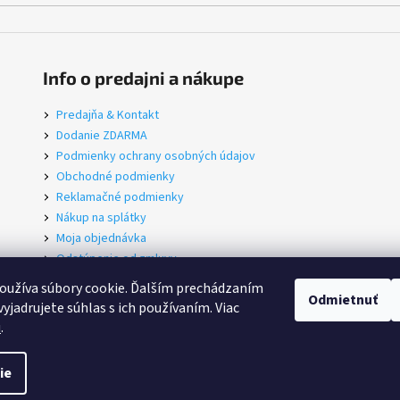
Info o predajni a nákupe
Predajňa & Kontakt
Dodanie ZDARMA
Podmienky ochrany osobných údajov
Obchodné podmienky
Reklamačné podmienky
Nákup na splátky
Moja objednávka
Odstúpenie od zmluvy
Servis
oužíva súbory cookie. Ďalším prechádzaním
Odmietnuť
yjadrujete súhlas s ich používaním. Viac
u
.
iť nastavenie cookies
ie
, Lectron, CTM, Corratec, Agogs, TERN v Bratislave na ulici Nerudova 1