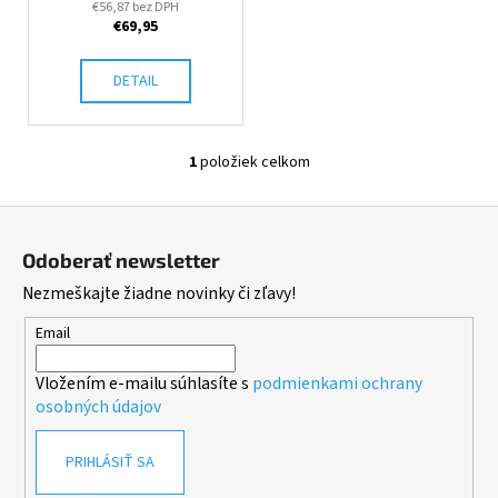
€56,87 bez DPH
k
u
á
€69,95
t
k
j
o
t
s
DETAIL
v
o
ť
v
?
1
položiek celkom
O
v
Z
l
á
á
HĽADAŤ
Odoberať newsletter
d
p
Nezmeškajte žiadne novinky či zľavy!
a
ä
c
t
Email
i
O
i
e
d
Vložením e-mailu súhlasíte s
podmienkami ochrany
e
p
p
osobných údajov
r
o
v
r
PRIHLÁSIŤ SA
k
ú
y