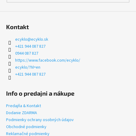
č
v
a
ý
m
p
e
i
Kontakt
s
u
CRUSSIS
ecyklo
@
ecyklo.sk
E-
+421 944 087 827
FULL
0944 087 827
12.11-
PRO
https://www.facebook.com/ecyklo/
(800
ecyklo/?hl=en
WH)
AVINOX
+421 944 087 827
M2S
2026
Info o predajni a nákupe
€8
490
Pôvodne:
Predajňa & Kontakt
€8
Dodanie ZDARMA
990
Podmienky ochrany osobných údajov
Obchodné podmienky
Reklamačné podmienky