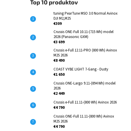
Top 10 produktov
tuning PearTune MSO 3.0 Normal Avinox
DJI M2,M2S
€309
Crussis ONE-Full 10.11-(715 Wh) model
2026 (Panasonic GXM)
€3 699
Crussis e-Full 12.11-PRO (800 Wh) Avinox
M2S 2026
€8 490
COAST VYBE LIGHT 7-Gang - Dusty
€1 650
Crussis ONE-Largo 9.11-(894 Wh) model
2026
€2 449
Crussis e-Full 11.11-(800 Wh) Avinox 2026
€4 790
Crussis ONE-Full 11.11-(800 Wh) Avinox
M2S 2026
€4 790