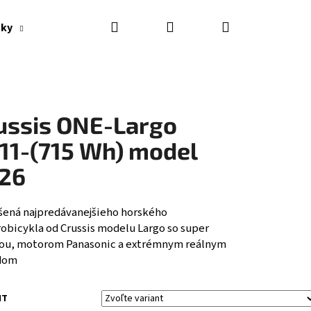
Hľadať
Prihlásenie
Nákupný
nky
Výpredaj
Značky
košík
ussis ONE-Largo
.11-(715 Wh) model
26
šená najpredávanejšieho horského
robicykla od Crussis modelu Largo so super
ou, motorom Panasonic a extrémnym reálnym
dom
Nasledujúce
NT