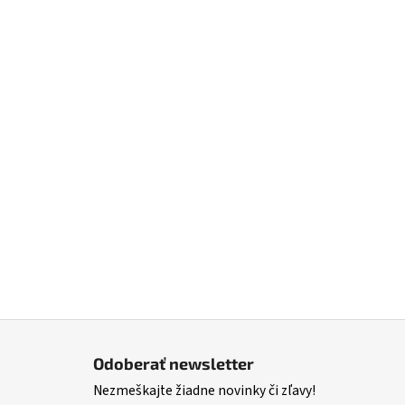
Z
á
Odoberať newsletter
p
Nezmeškajte žiadne novinky či zľavy!
ä