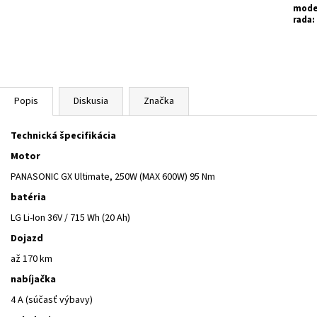
mode
rada
:
Popis
Diskusia
Značka
Technická špecifikácia
Motor
PANASONIC GX Ultimate, 250W (MAX 600W) 95 Nm
batéria
LG Li-Ion 36V / 715 Wh (20 Ah)
Dojazd
až 170 km
nabíjačka
4 A (súčasť výbavy)