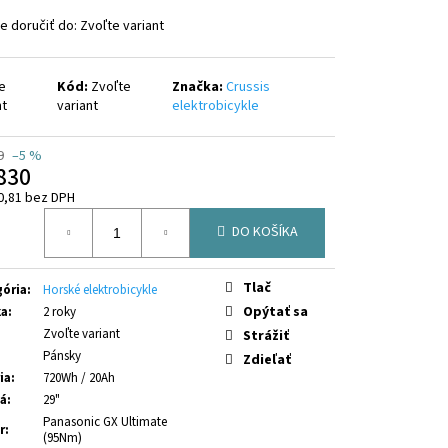
2.11-PRO (800 WH) AVINOX
 doručiť do:
Zvoľte variant
e
Kód:
Zvoľte
Značka:
Crussis
nt
variant
elektrobicykle
9
–5 %
830
0,81 bez DPH
otková
DO KOŠÍKA
Tlač
ória
:
Horské elektrobicykle
Opýtať sa
ka
:
2 roky
Zvoľte variant
Strážiť
Pánsky
Zdieľať
ia
:
720Wh / 20Ah
sá
:
29"
Panasonic GX Ultimate
r
:
(95Nm)