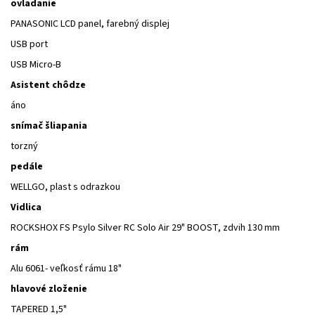
ovladanie
PANASONIC LCD panel, farebný displej
USB port
USB Micro-B
Asistent chôdze
áno
snímač šliapania
torzný
pedále
WELLGO, plast s odrazkou
Vidlica
ROCKSHOX FS Psylo Silver RC Solo Air 29" BOOST, zdvih 130 mm
rám
Alu 6061- veľkosť rámu 18"
hlavové zloženie
TAPERED 1,5"