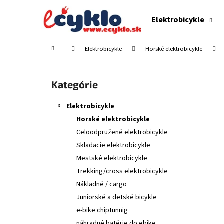
K
Prejsť
na
o
Elektrobicykle
obsah
Späť
Späť
š
do
do
í
Domov
Elektrobicykle
Horské elektrobicykle
obchodu
obchodu
k
B
o
Preskočiť
Kategórie
č
kategórie
n
Elektrobicykle
ý
Horské elektrobicykle
p
Celoodpružené elektrobicykle
a
Skladacie elektrobicykle
n
Mestské elektrobicykle
e
Trekking/cross elektrobicykle
l
Nákladné / cargo
Juniorské a detské bicykle
e-bike chiptunnig
náhradné batérie do ebike