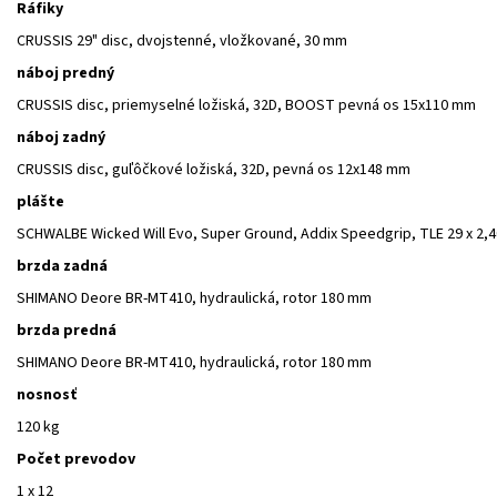
Ráfiky
CRUSSIS 29" disc, dvojstenné, vložkované, 30 mm
náboj predný
CRUSSIS disc, priemyselné ložiská, 32D, BOOST pevná os 15x110 mm
náboj zadný
CRUSSIS disc, guľôčkové ložiská, 32D, pevná os 12x148 mm
plášte
SCHWALBE Wicked Will Evo, Super Ground, Addix Speedgrip, TLE 29 x 2,
brzda zadná
SHIMANO Deore BR-MT410, hydraulická, rotor 180 mm
brzda predná
SHIMANO Deore BR-MT410, hydraulická, rotor 180 mm
nosnosť
120 kg
Počet prevodov
1 x 12