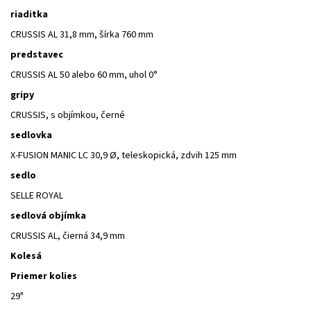
riaditka
CRUSSIS AL 31,8 mm, šírka 760 mm
predstavec
CRUSSIS AL 50 alebo 60 mm, uhol 0°
gripy
CRUSSIS, s objímkou, černé
sedlovka
X-FUSION MANIC LC 30,9 Ø, teleskopická, zdvih 125 mm
sedlo
SELLE ROYAL
sedlová objímka
CRUSSIS AL, čierná 34,9 mm
Kolesá
Priemer kolies
29"