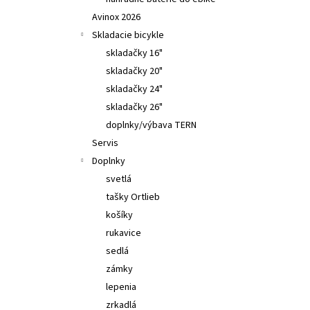
TUNING PEARTUNE MSO 3.0 NORMAL AVINOX
DJI M2,M2S
Avinox 2026
€309
Skladacie bicykle
skladačky 16"
skladačky 20"
skladačky 24"
skladačky 26"
doplnky/výbava TERN
Servis
Doplnky
svetlá
tašky Ortlieb
košíky
rukavice
sedlá
zámky
lepenia
zrkadlá