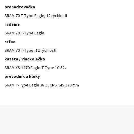
prehadzovačka
SRAM 70 T-Type Eagle, 12 rýchlostí
radenie
SRAM 70 T-Type Eagle
reťaz
SRAM 70 T-Type, 12 rýchlostí
kazeta / viackolečko
SRAM XS-1270 Eagle T-Type 10-52z
prevodník a kľuky
SRAM T-Type Eagle 38 Z, CRS ISIS 170 mm