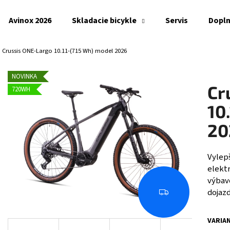
Avinox 2026
Skladacie bicykle
Servis
Dopl
Crussis ONE-Largo 10.11-(715 Wh) model 2026
Čo potrebujete nájsť?
NOVINKA
Cr
720WH
HĽADAŤ
10
20
Odporúčame
Vylep
elekt
výbav
dojaz
Z
A
D
A
VARIA
R