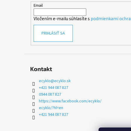
t
Email
i
Vložením e-mailu súhlasíte s
podmienkami ochra
e
PRIHLÁSIŤ SA
Kontakt
ecyklo
@
ecyklo.sk
+421 944 087 827
0944 087 827
https://www.facebook.com/ecyklo/
ecyklo/?hl=en
+421 944 087 827