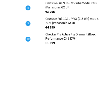
Crussis e-Full 9.11-(715 Wh) model 2026
(Panasonic GX Ult)
€3 095
Crussis e-Full 10.11-PRO (715 Wh) model
2026 (Panasonic GXM)
€4 899
Checker Pig Active Pig Diamant (Bosch
Performance CX 630Wh)
€1 699