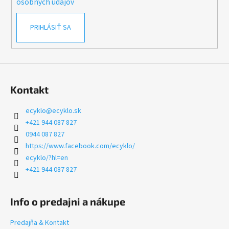
osobných údajov
PRIHLÁSIŤ SA
Kontakt
ecyklo
@
ecyklo.sk
+421 944 087 827
0944 087 827
https://www.facebook.com/ecyklo/
ecyklo/?hl=en
+421 944 087 827
Info o predajni a nákupe
Predajňa & Kontakt