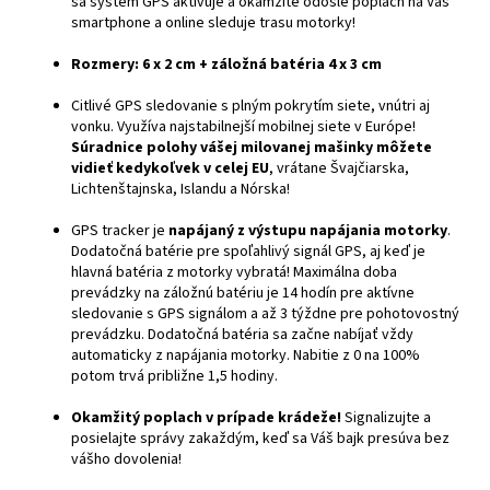
sa systém GPS aktivuje a okamžite odošle poplach na Váš
smartphone a online sleduje trasu motorky!
Rozmery: 6 x 2 cm + záložná batéria 4 x 3 cm
Citlivé GPS sledovanie s plným pokrytím siete, vnútri aj
vonku. Využíva najstabilnejší mobilnej siete v Európe!
Súradnice polohy vášej milovanej mašinky môžete
vidieť kedykoľvek v celej EU
, vrátane Švajčiarska,
Lichtenštajnska, Islandu a Nórska!
GPS tracker je
napájaný z výstupu napájania motorky
.
Dodatočná batérie pre spoľahlivý signál GPS, aj keď je
hlavná batéria z motorky vybratá! Maximálna doba
prevádzky na záložnú batériu je 14 hodín pre aktívne
sledovanie s GPS signálom a až 3 týždne pre pohotovostný
prevádzku. Dodatočná batéria sa začne nabíjať vždy
automaticky z napájania motorky. Nabitie z 0 na 100%
potom trvá približne 1,5 hodiny.
Okamžitý poplach v prípade krádeže!
Signalizujte a
posielajte správy zakaždým, keď sa Váš bajk presúva bez
vášho dovolenia!