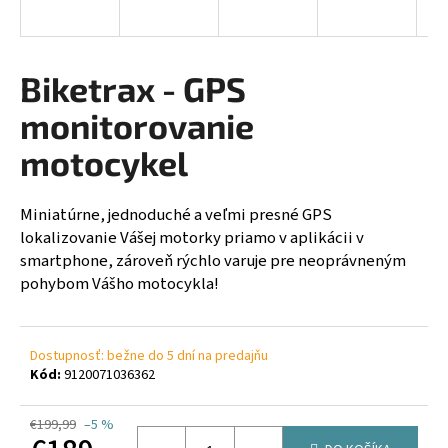
á
j
s
Biketrax - GPS
ť
monitorovanie
?
motocykel
Miniatúrne, jednoduché a veľmi presné GPS
HĽADAŤ
lokalizovanie Vášej motorky priamo v aplikácii v
smartphone, zároveň rýchlo varuje pre neoprávneným
pohybom Vášho motocykla!
O
d
Dostupnosť: bežne do 5 dní na predajňu
p
Kód:
9120071036362
o
r
€199,99
–5 %
ú