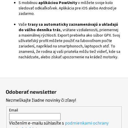
S mobilnou
aplikáciou PowUnity
v môžete svoje kolo
sledovať odkiaľkoľvek. Aplikácia pre iOS alebo Android je
zadarmo.
Vaše
trasy sa automaticky zaznamenávajú a ukladajú
do vášho denníka trás
, vrátane vzdialenosti, priemernej
a maximálnej rýchlosti. Export prebieha ako súbor GPX. Svoj
užívateľský profil môžete použiť na ľubovoľnom počte
zariadení, napríklad na smartphonoch, laptopoch atď. To
znamená, že rodina aj vaši priatelia môžu tiež vidieť, kde sa
nachádzate, alebo získať upozornenie na krádež motorky.
Z
á
Odoberať newsletter
p
Nezmeškajte žiadne novinky či zľavy!
ä
t
Email
i
Vložením e-mailu súhlasíte s
podmienkami ochrany
e