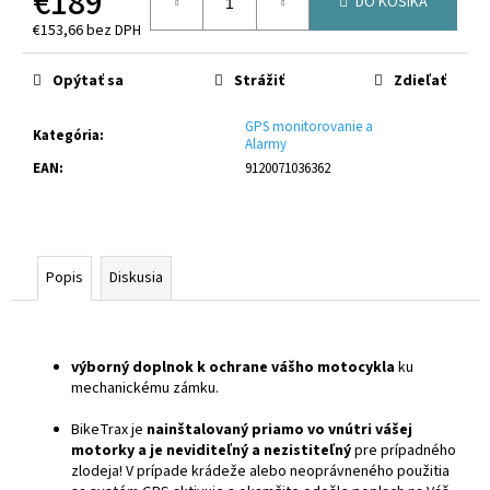
€189
č
DO KOŠÍKA
a
€153,66 bez DPH
m
Jednotková
cena:
e
Opýtať sa
Strážiť
Zdieľať
GPS monitorovanie a
Kategória
:
CRUSSIS
Alarmy
ONE-
EAN
:
9120071036362
FULL
10.11-
(715
WH)
MODEL
2026
Popis
Diskusia
(PANASONIC
GXM)
€3
699
výborný doplnok k ochrane vášho motocykla
ku
Pôvodne:
mechanickému zámku.
€3
999
BikeTrax je
nainštalovaný priamo vo vnútri vášej
motorky a je neviditeľný a nezistiteľný
pre prípadného
zlodeja! V prípade krádeže alebo neoprávneného použitia