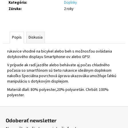
č
Kategória
:
Doplnky
a
Záruka
:
2 roky
m
e
COAST
Popis
Diskusia
VYBE
LIGHT
7-
rukavice vhodné na bicykel alebo beh s možnosťou ovládania
GANG
dotykového displayu Smartphone-ov alebo GPS!
-
V prípade ak radí jazdíte alebo behávate aj počas chladného
DUSTY
počasia so smartfónom sú tieto rukavice ideálnym doplnkom
€1
nakoľko špeciálna povrchová úprava ukazováka umožňuje ľahkú
650
manipuláciu s dotykovým displejom.
Materiál dlaň: 80% polyester,20% polyuretán. Chrbát: 100%
polyester.
Z
á
Odoberať newsletter
p