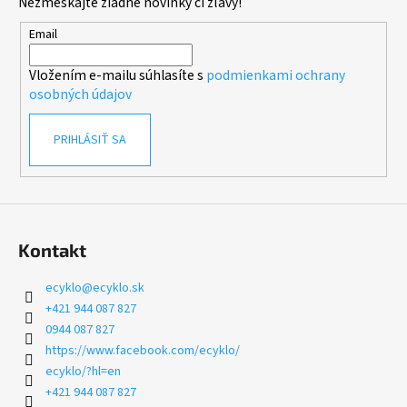
Nezmeškajte žiadne novinky či zľavy!
ä
t
Email
i
Vložením e-mailu súhlasíte s
podmienkami ochrany
e
osobných údajov
PRIHLÁSIŤ SA
Kontakt
ecyklo
@
ecyklo.sk
+421 944 087 827
0944 087 827
https://www.facebook.com/ecyklo/
ecyklo/?hl=en
+421 944 087 827