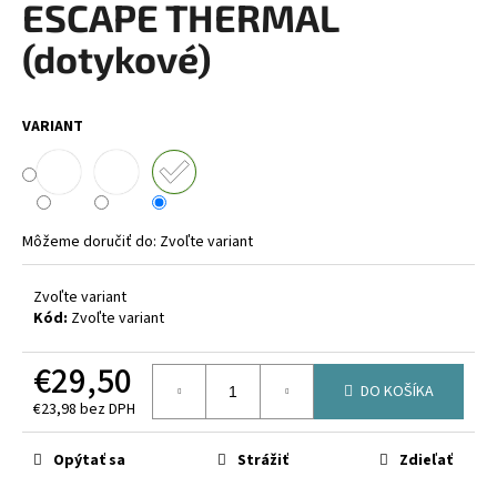
ESCAPE THERMAL
á
(dotykové)
j
s
ť
VARIANT
?
Môžeme doručiť do:
Zvoľte variant
HĽADAŤ
Zvoľte variant
Kód:
Zvoľte variant
O
€29,50
d
DO KOŠÍKA
p
€23,98 bez DPH
o
Jednotková
r
cena:
Opýtať sa
Strážiť
Zdieľať
ú