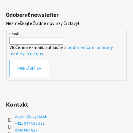
Z
á
Odoberať newsletter
p
Nezmeškajte žiadne novinky či zľavy!
ä
t
Email
i
Vložením e-mailu súhlasíte s
podmienkami ochrany
e
osobných údajov
PRIHLÁSIŤ SA
Kontakt
ecyklo
@
ecyklo.sk
+421 944 087 827
0944 087 827