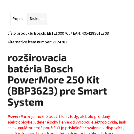
č
a
m
Popis
Diskusia
e
číslo produktu Bosch: EB12100076 // EAN: 4054289012809
CRUSSIS
Alternative item number: 2124783
E-
FULL
10.11-
rozširovacia
PRO
(715
batéria Bosch
WH)
MODEL
PowerMore 250 Kit
2026
(PANASONIC
(BBP3623) pre Smart
GXM)
€4
System
899
Pôvodne:
€4
PowerMore
je možné použiť len vtedy, ak bolo pre daný
999
elektrobicykel udelené schválenie od výrobcu elektrobicykla, inak
sa akumulátor nedá použiť. Či je príslušné schválenie k dispozícii,
si môžete overiť prostredníctvom diagnostického nástroja