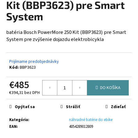
Kit (BBP3623) pre Smart
á
System
j
s
ť
batéria Bosch PowerMore 250 Kit (BBP3623) pre Smart
?
System pre zvýšenie dojazdu elektrobicykla
Prijímame predobjednávky
Kód:
BBP3623
HĽADAŤ
€485
DO KOŠÍKA
€394,31 bez DPH
O
Jednotková
cena:
d
Opýtať sa
Strážiť
Zdieľať
p
o
Kategória
:
náhradné batérie do ebike
r
EAN
:
4054289012809
ú