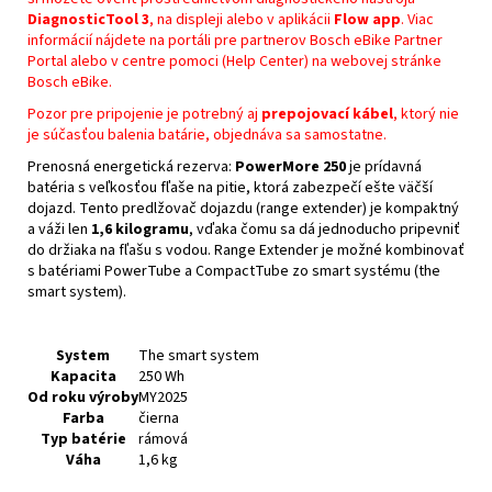
DiagnosticTool 3
, na displeji alebo v aplikácii
Flow app
. Viac
informácií nájdete na portáli pre partnerov Bosch eBike Partner
Portal alebo v centre pomoci (Help Center) na webovej stránke
Bosch eBike.
Pozor pre pripojenie je potrebný aj
prepojovací kábel
, ktorý nie
je súčasťou balenia batárie, objednáva sa samostatne.
Prenosná energetická rezerva:
PowerMore 250
je prídavná
batéria s veľkosťou fľaše na pitie, ktorá zabezpečí ešte väčší
dojazd. Tento predlžovač dojazdu (range extender) je kompaktný
a váži len
1,6 kilogramu
, vďaka čomu sa dá jednoducho pripevniť
do držiaka na fľašu s vodou. Range Extender je možné kombinovať
s batériami PowerTube a CompactTube zo smart systému (the
smart system).
System
The smart system
Kapacita
250 Wh
Od roku výroby
MY2025
Farba
čierna
Typ batérie
rámová
Váha
1,6 kg