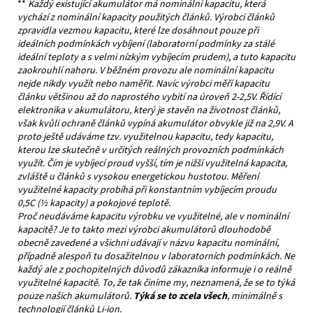
**
Každý existující akumulátor má nominální kapacitu, která
vychází z nominální kapacity použitých článků. Výrobci článků
zpravidla vezmou kapacitu, které lze dosáhnout pouze při
ideálních podmínkách vybíjení (laboratorní podmínky za stálé
ideální teploty a s velmi nízkým vybíjecím prudem), a tuto kapacitu
zaokrouhlí nahoru. V běžném provozu ale nominální kapacitu
nejde nikdy využít nebo naměřit. Navíc výrobci měří kapacitu
článku většinou až do naprostého vybití na úroveň 2-2,5V. Řídící
elektronika v akumulátoru, který je stavěn na životnost článků,
však kvůli ochraně článků vypíná akumulátor obvykle již na 2,9V. A
proto ještě udáváme tzv. využitelnou kapacitu, tedy kapacitu,
kterou lze skutečně v určitých reálných provozních podmínkách
využít. Čím je vybíjecí proud vyšší, tím je nižší využitelná kapacita,
zvláště u článků s vysokou energetickou hustotou. Měření
využitelné kapacity probíhá při konstantním vybíjecím proudu
0,5C (½ kapacity) a pokojové teplotě.
Proč neudáváme kapacitu výrobku ve využitelné, ale v nominální
kapacitě? Je to takto mezi výrobci akumulátorů dlouhodobě
obecně zavedené a všichni udávají v názvu kapacitu nominální,
případně alespoň tu dosažitelnou v laboratorních podmínkách. Ne
každý ale z pochopitelných důvodů zákazníka informuje i o reálně
využitelné kapacitě. To, že tak činíme my, neznamená, že se to týká
pouze našich akumulátorů.
Týká se to zcela všech
, minimálně s
technologií článků Li-ion.