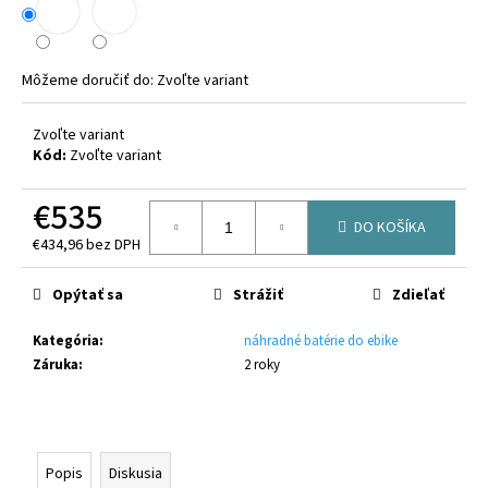
č
a
m
e
Môžeme doručiť do:
Zvoľte variant
Zvoľte variant
CRUSSIS
Kód:
Zvoľte variant
ONE-
LARGO
9.11-
€535
(894
DO KOŠÍKA
WH)
€434,96 bez DPH
MODEL
Jednotková
2026
cena:
Opýtať sa
Strážiť
Zdieľať
€2
449
Pôvodne:
Kategória
:
náhradné batérie do ebike
€2
Záruka
:
2 roky
679
Popis
Diskusia