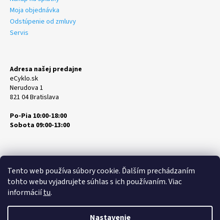
Moja objednávka
Odstúpenie od zmluvy
Servis
Adresa našej predajne
eCyklo.sk
Nerudova 1
821 04 Bratislava
Po-Pia 10:00-18:00
Sobota 09:00-13:00
Tento web používa súbory cookie. Ďalším prechádzaním
tohto webu vyjadrujete súhlas s ich používaním. Viac
informácií
tu
.
Vytvoril Shoptet
Copyright 2026
eCyklo.sk
. Všetky práva vyhradené.
Upraviť
Nastavenie