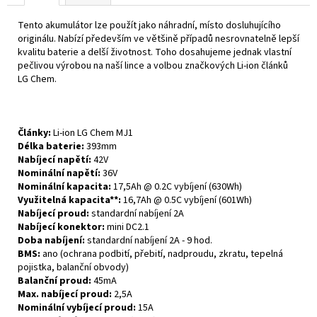
Tento akumulátor lze použít jako náhradní, místo dosluhujícího
originálu. Nabízí především ve většině případů nesrovnatelně lepší
kvalitu baterie a delší životnost. Toho dosahujeme jednak vlastní
pečlivou výrobou na naší lince a volbou značkových Li-ion článků
LG Chem.
Články:
Li-ion LG Chem MJ1
Délka baterie:
393mm
Nabíjecí napětí:
42V
Nominální napětí:
36V
Nominální kapacita:
17,5Ah @ 0.2C vybíjení (630Wh)
Využitelná kapacita**:
16,7Ah @ 0.5C vybíjení (601Wh)
Nabíjecí proud:
standardní nabíjení 2A
Nabíjecí konektor:
mini DC2.1
Doba nabíjení:
standardní nabíjení 2A - 9 hod.
BMS:
ano (ochrana podbití, přebití, nadproudu, zkratu, tepelná
pojistka, balanční obvody)
Balanční proud:
45mA
Max. nabíjecí proud:
2,5A
Nominální vybíjecí proud:
15A