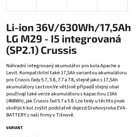
á
j
s
Li-ion 36V/630Wh/17,5Ah
ť
LG M29 - I5 integrovaná
?
(SP2.1) Crussis
Náhradní integrovaný akumulátor pro kola Apache a
HĽADAŤ
Levit. Kompatibilní také 17,5Ah variantou akumulátoru
pro Crussis řady 5.7, 5.8, 7.7 a 7.8, stejně jako s 17,5Ah
akumulátory Lectron.Ve většině případů stejný obal
používají také verze akumulátoru s kapacitou 13Ah
O
(468Wh), jak Crussis řad 5.7 a 5.8. Lze tedy u těchto jinak
d
skvělých kol zvýšit podstatně dojezd.Druhovýroba EVA-
p
BATTERY z naší firmy v Tišnově.
o
r
VARIANT
ú