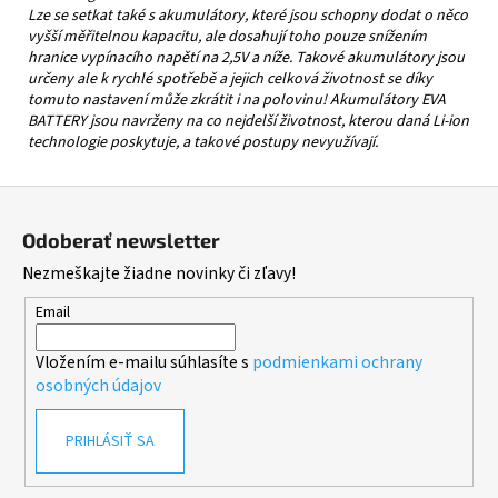
Lze se setkat také s akumulátory, které jsou schopny dodat o něco
vyšší měřitelnou kapacitu, ale dosahují toho pouze snížením
hranice vypínacího napětí na 2,5V a níže. Takové akumulátory jsou
určeny ale k rychlé spotřebě a jejich celková životnost se díky
tomuto nastavení může zkrátit i na polovinu! Akumulátory EVA
BATTERY jsou navrženy na co nejdelší životnost, kterou daná Li-ion
technologie poskytuje, a takové postupy nevyužívají.
Z
á
Odoberať newsletter
p
Nezmeškajte žiadne novinky či zľavy!
ä
t
Email
i
Vložením e-mailu súhlasíte s
podmienkami ochrany
e
osobných údajov
PRIHLÁSIŤ SA