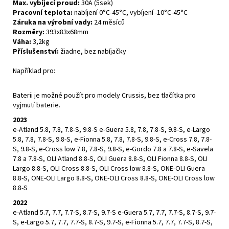
Max. vybíjecí proud:
30A (5sek)
Pracovní teplota:
nabíjení 0°C-45°C, vybíjení -10°C-45°C
Záruka na výrobní vady:
24 měsíců
Rozměry:
393x83x68mm
Váha:
3,2kg
Příslušenství:
žiadne, bez nabíjačky
Například pro:
Baterii je možné použít pro modely Crussis, bez tlačítka pro
vyjmutí baterie.
2023
e-Atland 5.8, 7.8, 7.8-S, 9.8-S e-Guera 5.8, 7.8, 7.8-S, 9.8-S, e-Largo
5.8, 7.8, 7.8-S, 9.8-S, e-Fionna 5.8, 7.8, 7.8-S, 9.8-S, e-Cross 7.8, 7.8-
S, 9.8-S, e-Cross low 7.8, 7.8-S, 9.8-S, e-Gordo 7.8 a 7.8-S, e-Savela
7.8 a 7.8-S, OLI Atland 8.8-S, OLI Guera 8.8-S, OLI Fionna 8.8-S, OLI
Largo 8.8-S, OLI Cross 8.8-S, OLI Cross low 8.8-S, ONE-OLI Guera
8.8-S, ONE-OLI Largo 8.8-S, ONE-OLI Cross 8.8-S, ONE-OLI Cross low
8.8-S
2022
e-Atland 5.7, 7.7, 7.7-S, 8.7-S, 9.7-S e-Guera 5.7, 7.7, 7.7-S, 8.7-S, 9.7-
S, e-Largo 5.7, 7.7, 7.7-S, 8.7-S, 9.7-S, e-Fionna 5.7, 7.7, 7.7-S, 8.7-S,